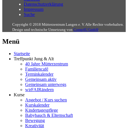
Datenschutzerklärung
Impressum
Suche
Copyright © 2018 Mütterzentrum Langen e. V. Alle Rechte vorbehalten.
Design und technische Umsetzung von
Comp4U GmbH
.
Menü
Startseite
Treffpunkt Jung & Alt
40 Jahre Mütterzentrum
Familiencafé
Terminkalender
Gemeinsam aktiv
Gemeinsam unterwegs
wirFAIRändern
Kurse
Angebot / Kurs suchen
Kurskalender
Kindertagespflege
Babybauch & Elternschaft
Bewegung
Kreativität