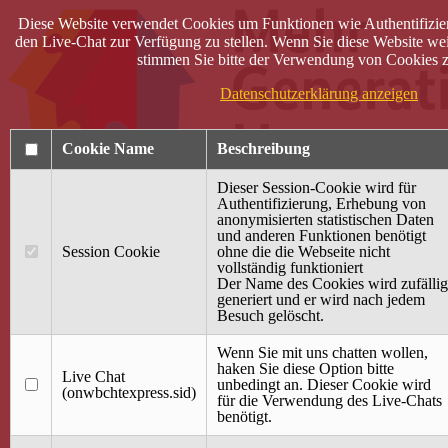
Diese Website verwendet Cookies um Funktionen wie Authentifizie
den Live-Chat zur Verfügung zu stellen. Wenn Sie diese Website wei
stimmen Sie bitte der Verwendung von Cookies z
Datenschutzerklärung anzeigen
Cookie Name
Beschreibung
Dieser Session-Cookie wird für
Authentifizierung, Erhebung von
anonymisierten statistischen Daten
und anderen Funktionen benötigt
Anmelden
Session Cookie
ohne die die Webseite nicht
vollständig funktioniert
Startseite
Der Name des Cookies wird zufällig
generiert und er wird nach jedem
Treffpunkt Jung & Alt
Besuch gelöscht.
40 Jahre Mütterzentrum
Familiencafé
Wenn Sie mit uns chatten wollen,
haken Sie diese Option bitte
Live Chat
Terminkalender
unbedingt an. Dieser Cookie wird
(onwbchtexpress.sid)
Gemeinsam aktiv
für die Verwendung des Live-Chats
Gemeinsam unterwegs
benötigt.
wirFAIRändern