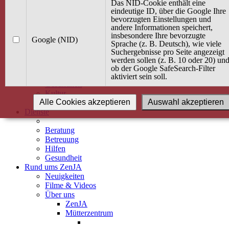
Kurse
Das NID-Cookie enthält eine
Angebot / Kurs suchen
eindeutige ID, über die Google Ihre
bevorzugten Einstellungen und
Kurskalender
andere Informationen speichert,
Kindertagespflege
insbesondere Ihre bevorzugte
Babybauch & Elternschaft
Google (NID)
Sprache (z. B. Deutsch), wie viele
Bewegung
Suchergebnisse pro Seite angezeigt
Kreativität
werden sollen (z. B. 10 oder 20) un
Ernährung
ob der Google SafeSearch-Filter
Umwelt
aktiviert sein soll.
Gesundheit
Kultur
Alle Cookies akzeptieren
Auswahl akzeptieren
Alle Kurse
Dienste
Beratung
Betreuung
Hilfen
Gesundheit
Rund ums ZenJA
Neuigkeiten
Filme & Videos
Über uns
ZenJA
Mütterzentrum