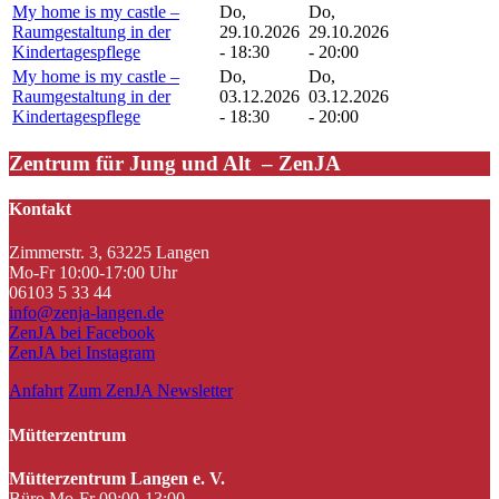
My home is my castle –
Do,
Do,
Raumgestaltung in der
29.10.2026
29.10.2026
Kindertagespflege
- 18:30
- 20:00
My home is my castle –
Do,
Do,
Raumgestaltung in der
03.12.2026
03.12.2026
Kindertagespflege
- 18:30
- 20:00
Zentrum für Jung und Alt – ZenJA
Kontakt
Zimmerstr. 3, 63225 Langen
Mo-Fr 10:00-17:00 Uhr
06103 5 33 44
info@zenja-langen.de
ZenJA bei Facebook
ZenJA bei Instagram
Anfahrt
Zum ZenJA Newsletter
Mütterzentrum
Mütterzentrum Langen e. V.
Büro Mo-Fr 09:00-13:00