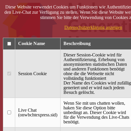
Diese Website verwendet Cookies um Funktionen wie Authentifizie
den Live-Chat zur Verfügung zu stellen. Wenn Sie diese Website wei
stimmen Sie bitte der Verwendung von Cookies z
Datenschutzerklärung anzeigen
Cookie Name
Beschreibung
Dieser Session-Cookie wird für
Authentifizierung, Erhebung von
anonymisierten statistischen Daten
und anderen Funktionen benötigt
Anmelden
Session Cookie
ohne die die Webseite nicht
vollständig funktioniert
Startseite
Der Name des Cookies wird zufällig
generiert und er wird nach jedem
Treffpunkt Jung & Alt
Besuch gelöscht.
40 Jahre Mütterzentrum
Familiencafé
Wenn Sie mit uns chatten wollen,
haken Sie diese Option bitte
Live Chat
Terminkalender
unbedingt an. Dieser Cookie wird
(onwbchtexpress.sid)
Gemeinsam aktiv
für die Verwendung des Live-Chats
Gemeinsam unterwegs
benötigt.
wirFAIRändern