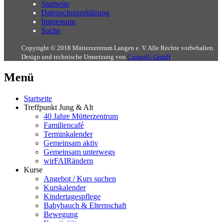
Startseite
Datenschutzerklärung
Impressum
Suche
Copyright © 2018 Mütterzentrum Langen e. V. Alle Rechte vorbehalten.
Design und technische Umsetzung von
Comp4U GmbH
.
Menü
Startseite
Treffpunkt Jung & Alt
40 Jahre Mütterzentrum
Familiencafé
Terminkalender
Gemeinsam aktiv
Gemeinsam unterwegs
wirFAIRändern
Kurse
Angebot / Kurs suchen
Kurskalender
Kindertagespflege
Babybauch & Elternschaft
Bewegung