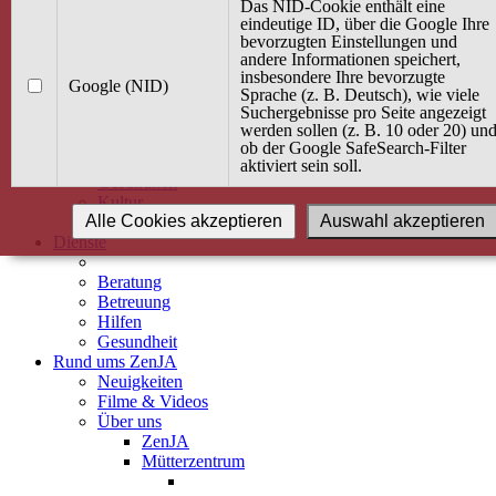
Kurse
Das NID-Cookie enthält eine
Angebot / Kurs suchen
eindeutige ID, über die Google Ihre
bevorzugten Einstellungen und
Kurskalender
andere Informationen speichert,
Kindertagespflege
insbesondere Ihre bevorzugte
Babybauch & Elternschaft
Google (NID)
Sprache (z. B. Deutsch), wie viele
Bewegung
Suchergebnisse pro Seite angezeigt
Kreativität
werden sollen (z. B. 10 oder 20) un
Ernährung
ob der Google SafeSearch-Filter
Umwelt
aktiviert sein soll.
Gesundheit
Kultur
Alle Cookies akzeptieren
Auswahl akzeptieren
Alle Kurse
Dienste
Beratung
Betreuung
Hilfen
Gesundheit
Rund ums ZenJA
Neuigkeiten
Filme & Videos
Über uns
ZenJA
Mütterzentrum