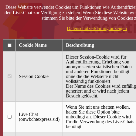
Diese Website verwendet Cookies um Funktionen wie Authentifizie
den Live-Chat zur Verfügung zu stellen. Wenn Sie diese Website wei
stimmen Sie bitte der Verwendung von Cookies z
Datenschutzerklärung anzeigen
Cookie Name
Beschreibung
Dieser Session-Cookie wird für
Authentifizierung, Erhebung von
anonymisierten statistischen Daten
und anderen Funktionen benötigt
Anmelden
Session Cookie
ohne die die Webseite nicht
vollständig funktioniert
Startseite
Der Name des Cookies wird zufällig
generiert und er wird nach jedem
Treffpunkt Jung & Alt
Besuch gelöscht.
40 Jahre Mütterzentrum
Familiencafé
Wenn Sie mit uns chatten wollen,
haken Sie diese Option bitte
Live Chat
Terminkalender
unbedingt an. Dieser Cookie wird
(onwbchtexpress.sid)
Gemeinsam aktiv
für die Verwendung des Live-Chats
Gemeinsam unterwegs
benötigt.
wirFAIRändern