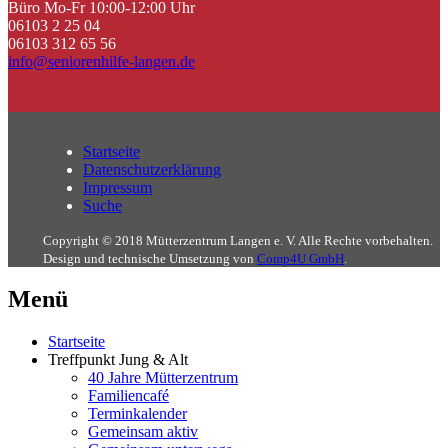
Büro Mo-Fr 10:00-12:00 Uhr
06103 2 25 04
06103 312 65 56
info@seniorenhilfe-langen.de
Startseite
Datenschutzerklärung
Impressum
Suche
Copyright © 2018 Mütterzentrum Langen e. V. Alle Rechte vorbehalten.
Design und technische Umsetzung von
Comp4U GmbH
.
Menü
Startseite
Treffpunkt Jung & Alt
40 Jahre Mütterzentrum
Familiencafé
Terminkalender
Gemeinsam aktiv