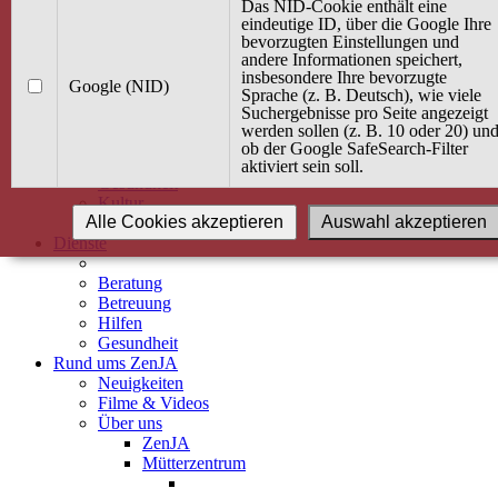
Kurse
Das NID-Cookie enthält eine
Angebot / Kurs suchen
eindeutige ID, über die Google Ihre
bevorzugten Einstellungen und
Kurskalender
andere Informationen speichert,
Kindertagespflege
insbesondere Ihre bevorzugte
Babybauch & Elternschaft
Google (NID)
Sprache (z. B. Deutsch), wie viele
Bewegung
Suchergebnisse pro Seite angezeigt
Kreativität
werden sollen (z. B. 10 oder 20) un
Ernährung
ob der Google SafeSearch-Filter
Umwelt
aktiviert sein soll.
Gesundheit
Kultur
Alle Cookies akzeptieren
Auswahl akzeptieren
Alle Kurse
Dienste
Beratung
Betreuung
Hilfen
Gesundheit
Rund ums ZenJA
Neuigkeiten
Filme & Videos
Über uns
ZenJA
Mütterzentrum