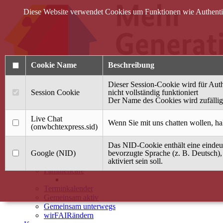
Diese Website verwendet Cookies um Funktionen wie Authentifi
Cookie Name
Beschreibung
Dieser Session-Cookie wird für Auth
Session Cookie
nicht vollständig funktioniert
Der Name des Cookies wird zufällig 
Anmelden
Live Chat
Wenn Sie mit uns chatten wollen, ha
(onwbchtexpress.sid)
Startseite
Das NID-Cookie enthält eine eindeut
Treffpunkt Jung & Alt
Google (NID)
bevorzugte Sprache (z. B. Deutsch),
aktiviert sein soll.
40 Jahre Mütterzentrum
Familiencafé
Terminkalender
Gemeinsam aktiv
Gemeinsam unterwegs
wirFAIRändern