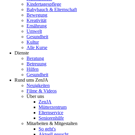
Kindertagespflege
Babybauch & Elternschaft
Bewegung
Kreativität
Ernährung
Umwelt
Gesundheit
Kultur
Alle Kurse
Dienste
Beratung
Betreuung
Hilfen
Gesundheit
Rund ums ZenJA
Neuigkeiten
Filme & Videos
Über uns
ZenJA
Mütterzentrum
Elternservice
Seniorenhilfe
Mitarbeiten & Mitgestalten
So geht's
Aktuell gesucht