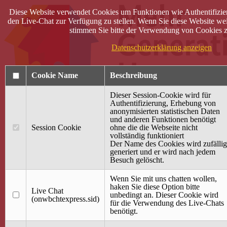
Diese Website verwendet Cookies um Funktionen wie Authentifizie
den Live-Chat zur Verfügung zu stellen. Wenn Sie diese Website wei
stimmen Sie bitte der Verwendung von Cookies z
Datenschutzerklärung anzeigen
Cookie Name
Beschreibung
Dieser Session-Cookie wird für
Authentifizierung, Erhebung von
anonymisierten statistischen Daten
und anderen Funktionen benötigt
Anmelden
Session Cookie
ohne die die Webseite nicht
vollständig funktioniert
Startseite
Der Name des Cookies wird zufällig
generiert und er wird nach jedem
Treffpunkt Jung & Alt
Besuch gelöscht.
40 Jahre Mütterzentrum
Familiencafé
Wenn Sie mit uns chatten wollen,
haken Sie diese Option bitte
Live Chat
Terminkalender
unbedingt an. Dieser Cookie wird
(onwbchtexpress.sid)
Gemeinsam aktiv
für die Verwendung des Live-Chats
Gemeinsam unterwegs
benötigt.
wirFAIRändern