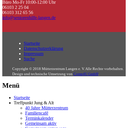
Büro Mo-Fr 10:00-12:00 Uhr
06103 2 25 04
06103 312 65 56
info@seniorenhilfe-langen.de
Startseite
Datenschutzerklärung
Impressum
Suche
Copyright © 2018 Mütterzentrum Langen e. V. Alle Rechte vorbehalten.
Design und technische Umsetzung von
Comp4U GmbH
.
Menü
Startseite
Treffpunkt Jung & Alt
40 Jahre Mütterzentrum
Familiencafé
Terminkalender
Gemeinsam aktiv