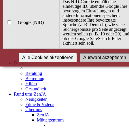
Kurse
Das NID-Cookie enthält eine
Angebot / Kurs suchen
eindeutige ID, über die Google Ihre
bevorzugten Einstellungen und
Kurskalender
andere Informationen speichert,
Kindertagespflege
insbesondere Ihre bevorzugte
Babybauch & Elternschaft
Google (NID)
Sprache (z. B. Deutsch), wie viele
Bewegung
Suchergebnisse pro Seite angezeigt
Kreativität
werden sollen (z. B. 10 oder 20) un
Ernährung
ob der Google SafeSearch-Filter
Umwelt
aktiviert sein soll.
Gesundheit
Kultur
Alle Cookies akzeptieren
Auswahl akzeptieren
Alle Kurse
Dienste
Beratung
Betreuung
Hilfen
Gesundheit
Rund ums ZenJA
Neuigkeiten
Filme & Videos
Über uns
ZenJA
Mütterzentrum