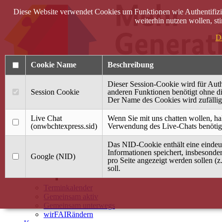
Diese Website verwendet Cookies um Funktionen wie Authentifizie
weiterhin nutzen wollen, s
D
Cookie Name
Beschreibung
Dieser Session-Cookie wird für Auth
Session Cookie
anderen Funktionen benötigt ohne die
Der Name des Cookies wird zufällig 
Anmelden
Live Chat
Wenn Sie mit uns chatten wollen, ha
(onwbchtexpress.sid)
Verwendung des Live-Chats benötig
Startseite
Das NID-Cookie enthält eine eindeut
Treffpunkt Jung & Alt
Informationen speichert, insbesonde
Google (NID)
pro Seite angezeigt werden sollen (z
40 Jahre Mütterzentrum
soll.
Familiencafé
Terminkalender
Gemeinsam aktiv
Gemeinsam unterwegs
wirFAIRändern