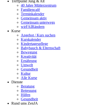
Treffpunkt Jung & Alt
40 Jahre Mütterzentrum
Familiencafé
Terminkalender
Gemeinsam aktiv
Gemeinsam unterwegs
wirFAIRändern
Kurse
Angebot / Kurs suchen
Kurskalender
Kindertagespflege
Babybauch & Elternschaft
Bewegung
Kreativität
Ernährung
Umwelt
Gesundheit
Kultur
Alle Kurse
Dienste
Beratung
Betreuung
Hilfen
Gesundheit
Rund ums ZenJA