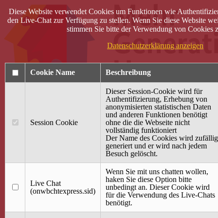
Diese Website verwendet Cookies um Funktionen wie Authentifizie
den Live-Chat zur Verfügung zu stellen. Wenn Sie diese Website wei
stimmen Sie bitte der Verwendung von Cookies z
Datenschutzerklärung anzeigen
Cookie Name
Beschreibung
Dieser Session-Cookie wird für
Authentifizierung, Erhebung von
anonymisierten statistischen Daten
und anderen Funktionen benötigt
Anmelden
Session Cookie
ohne die die Webseite nicht
vollständig funktioniert
Startseite
Der Name des Cookies wird zufällig
generiert und er wird nach jedem
Treffpunkt Jung & Alt
Besuch gelöscht.
40 Jahre Mütterzentrum
Familiencafé
Wenn Sie mit uns chatten wollen,
haken Sie diese Option bitte
Live Chat
Terminkalender
unbedingt an. Dieser Cookie wird
(onwbchtexpress.sid)
Gemeinsam aktiv
für die Verwendung des Live-Chats
Gemeinsam unterwegs
benötigt.
wirFAIRändern