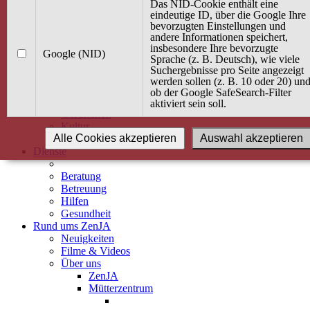
Kurse
Das NID-Cookie enthält eine
Angebot / Kurs suchen
eindeutige ID, über die Google Ihre
bevorzugten Einstellungen und
Kurskalender
andere Informationen speichert,
Kindertagespflege
insbesondere Ihre bevorzugte
Babybauch & Elternschaft
Google (NID)
Sprache (z. B. Deutsch), wie viele
Bewegung
Suchergebnisse pro Seite angezeigt
Kreativität
werden sollen (z. B. 10 oder 20) un
Ernährung
ob der Google SafeSearch-Filter
Umwelt
aktiviert sein soll.
Gesundheit
Kultur
Alle Cookies akzeptieren
Auswahl akzeptieren
Alle Kurse
Dienste
Beratung
Betreuung
Hilfen
Gesundheit
Rund ums ZenJA
Neuigkeiten
Filme & Videos
Über uns
ZenJA
Mütterzentrum