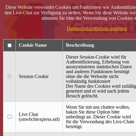
Diese Website verwendet Cookies um Funktionen wie Authentifizie
den Live-Chat zur Verfügung zu stellen. Wenn Sie diese Website wei
stimmen Sie bitte der Verwendung von Cookies z
Datenschutzerklärung anzeigen
Cookie Name
Beschreibung
Dieser Session-Cookie wird für
Authentifizierung, Erhebung von
anonymisierten statistischen Daten
und anderen Funktionen benötigt
Anmelden
Session Cookie
ohne die die Webseite nicht
vollständig funktioniert
Startseite
Der Name des Cookies wird zufällig
generiert und er wird nach jedem
Treffpunkt Jung & Alt
Besuch gelöscht.
40 Jahre Mütterzentrum
Familiencafé
Wenn Sie mit uns chatten wollen,
haken Sie diese Option bitte
Live Chat
Terminkalender
unbedingt an. Dieser Cookie wird
(onwbchtexpress.sid)
Gemeinsam aktiv
für die Verwendung des Live-Chats
Gemeinsam unterwegs
benötigt.
wirFAIRändern