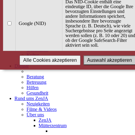
Kurse
Das NID-Cookie enthält eine
Angebot / Kurs suchen
eindeutige ID, über die Google Ihre
bevorzugten Einstellungen und
Kurskalender
andere Informationen speichert,
Kindertagespflege
insbesondere Ihre bevorzugte
Babybauch & Elternschaft
Google (NID)
Sprache (z. B. Deutsch), wie viele
Bewegung
Suchergebnisse pro Seite angezeigt
Kreativität
werden sollen (z. B. 10 oder 20) un
Ernährung
ob der Google SafeSearch-Filter
Umwelt
aktiviert sein soll.
Gesundheit
Kultur
Alle Cookies akzeptieren
Auswahl akzeptieren
Alle Kurse
Dienste
Beratung
Betreuung
Hilfen
Gesundheit
Rund ums ZenJA
Neuigkeiten
Filme & Videos
Über uns
ZenJA
Mütterzentrum