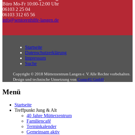
Büro Mo-Fr 10:00-12:00 Uhr
06103 2 25 04
06103 312 65 56
info@seniorenhilfe-langen.de
Startseite
Datenschutzerklärung
Impressum
Suche
Copyright © 2018 Mütterzentrum Langen e. V. Alle Rechte vorbehalten.
Design und technische Umsetzung von
Comp4U GmbH
.
Menü
Startseite
Treffpunkt Jung & Alt
40 Jahre Mütterzentrum
Familiencafé
Terminkalender
Gemeinsam aktiv