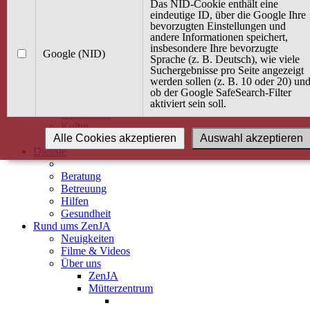
Kurse
Das NID-Cookie enthält eine
Angebot / Kurs suchen
eindeutige ID, über die Google Ihre
bevorzugten Einstellungen und
Kurskalender
andere Informationen speichert,
Kindertagespflege
insbesondere Ihre bevorzugte
Babybauch & Elternschaft
Google (NID)
Sprache (z. B. Deutsch), wie viele
Bewegung
Suchergebnisse pro Seite angezeigt
Kreativität
werden sollen (z. B. 10 oder 20) un
Ernährung
ob der Google SafeSearch-Filter
Umwelt
aktiviert sein soll.
Gesundheit
Kultur
Alle Cookies akzeptieren
Auswahl akzeptieren
Alle Kurse
Dienste
Beratung
Betreuung
Hilfen
Gesundheit
Rund ums ZenJA
Neuigkeiten
Filme & Videos
Über uns
ZenJA
Mütterzentrum