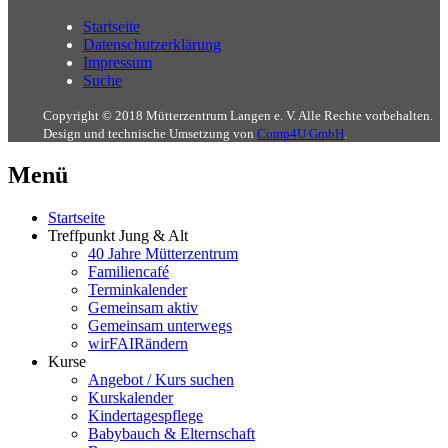
Startseite
Datenschutzerklärung
Impressum
Suche
Copyright © 2018 Mütterzentrum Langen e. V. Alle Rechte vorbehalten.
Design und technische Umsetzung von
Comp4U GmbH
.
Menü
Startseite
Treffpunkt Jung & Alt
40 Jahre Mütterzentrum
Familiencafé
Terminkalender
Gemeinsam aktiv
Gemeinsam unterwegs
wirFAIRändern
Kurse
Angebot / Kurs suchen
Kurskalender
Kindertagespflege
Babybauch & Elternschaft