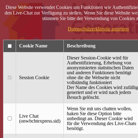
Diese Website verwendet Cookies um Funktionen wie Authentifizie
den Live-Chat zur Verfügung zu stellen. Wenn Sie diese Website wei
stimmen Sie bitte der Verwendung von Cookies z
Datenschutzerklärung anzeigen
Cookie Name
Beschreibung
Dieser Session-Cookie wird für
Authentifizierung, Erhebung von
anonymisierten statistischen Daten
und anderen Funktionen benötigt
Anmelden
Session Cookie
ohne die die Webseite nicht
vollständig funktioniert
Startseite
Der Name des Cookies wird zufällig
generiert und er wird nach jedem
Treffpunkt Jung & Alt
Besuch gelöscht.
40 Jahre Mütterzentrum
Familiencafé
Wenn Sie mit uns chatten wollen,
haken Sie diese Option bitte
Live Chat
Terminkalender
unbedingt an. Dieser Cookie wird
(onwbchtexpress.sid)
Gemeinsam aktiv
für die Verwendung des Live-Chats
Gemeinsam unterwegs
benötigt.
wirFAIRändern