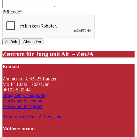
Prüfcode
*
Zentrum für Jung und Alt – ZenJA
Kontakt
Zimmerstr. 3, 63225 Langen
Mo-Fr 10:00-17:00 Uhr
06103 5 33 44
info@zenja-langen.de
ZenJA bei Facebook
ZenJA bei Instagram
Anfahrt
Zum ZenJA Newsletter
Mütterzentrum