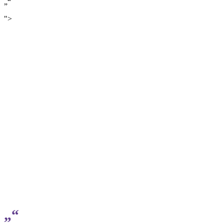
„“
">
„“