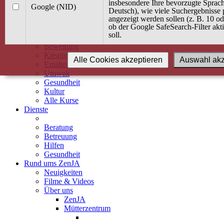
Kurse
insbesondere Ihre bevorzugte Sprach
Google (NID)
Angebot / Kurs suchen
Deutsch), wie viele Suchergebnisse 
angezeigt werden sollen (z. B. 10 o
Kurskalender
ob der Google SafeSearch-Filter akti
Kindertagespflege
soll.
Babybauch & Elternschaft
Bewegung
Kreativität
Alle Cookies akzeptieren
Auswahl akz
Ernährung
Umwelt
Gesundheit
Kultur
Alle Kurse
Dienste
Beratung
Betreuung
Hilfen
Gesundheit
Rund ums ZenJA
Neuigkeiten
Filme & Videos
Über uns
ZenJA
Mütterzentrum