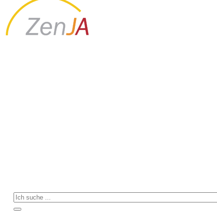
Menschen
aller
Generationen
begegnen
Willkommen bei Mütterzentrum, Elternservice &
Seniorenhilfe im ZenJA Zentrum für Jung und Alt in
Langen (Hessen)