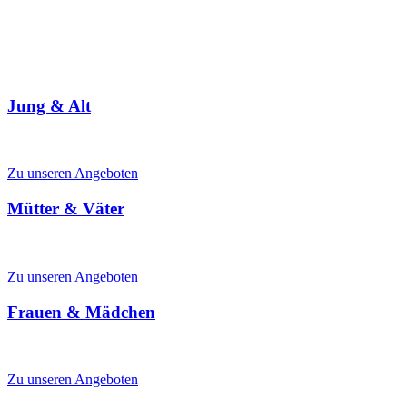
Wir antworten auf Deine Frage gerne auch im
"LIVE
CHAT"
- Probier's aus!
Jung & Alt
Mehrgenerationenhaus & Familienzentrum für alle Generationen
Zu unseren Angeboten
Mütter & Väter
Schwangerschaft, Familienleben, Kinderbetreuung
Zu unseren Angeboten
Frauen & Mädchen
Mütterzentrum & Frauenbüro, Hilfe für Frauen in Not, Frauentreffs
Zu unseren Angeboten