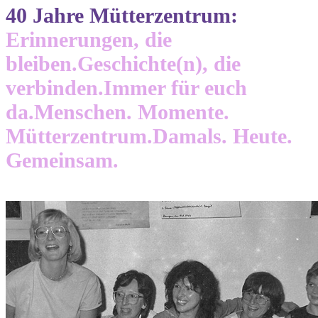
40 Jahre Mütterzentrum:
Erinnerungen, die
bleiben.
Geschichte(n), die
verbinden.
Immer für euch
da.
Menschen. Momente.
Mütterzentrum.
Damals. Heute.
Gemeinsam.