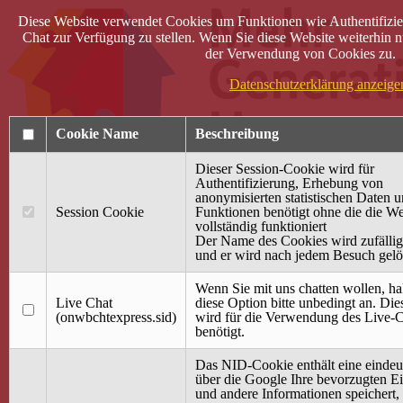
Diese Website verwendet Cookies um Funktionen wie Authentifizie
Chat zur Verfügung zu stellen. Wenn Sie diese Website weiterhin n
der Verwendung von Cookies zu.
Datenschutzerklärung anzeige
Cookie Name
Beschreibung
Dieser Session-Cookie wird für
Authentifizierung, Erhebung von
anonymisierten statistischen Daten 
Session Cookie
Funktionen benötigt ohne die die We
Anmelden
vollständig funktioniert
Der Name des Cookies wird zufällig 
Startseite
und er wird nach jedem Besuch gelö
Treffpunkt Jung & Alt
Wenn Sie mit uns chatten wollen, ha
40 Jahre Mütterzentrum
Live Chat
diese Option bitte unbedingt an. Di
Familiencafé
(onwbchtexpress.sid)
wird für die Verwendung des Live-C
benötigt.
Terminkalender
Gemeinsam aktiv
Das NID-Cookie enthält eine eindeu
Gemeinsam unterwegs
über die Google Ihre bevorzugten Ei
wirFAIRändern
und andere Informationen speichert,