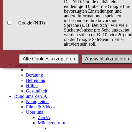
Kurse
Das NID-Cookie enthält eine
Angebot / Kurs suchen
eindeutige ID, über die Google Ihre
bevorzugten Einstellungen und
Kurskalender
andere Informationen speichert,
Kindertagespflege
insbesondere Ihre bevorzugte
Babybauch & Elternschaft
Google (NID)
Sprache (z. B. Deutsch), wie viele
Bewegung
Suchergebnisse pro Seite angezeigt
Kreativität
werden sollen (z. B. 10 oder 20) un
Ernährung
ob der Google SafeSearch-Filter
Umwelt
aktiviert sein soll.
Gesundheit
Kultur
Alle Cookies akzeptieren
Auswahl akzeptieren
Alle Kurse
Dienste
Beratung
Betreuung
Hilfen
Gesundheit
Rund ums ZenJA
Neuigkeiten
Filme & Videos
Über uns
ZenJA
Mütterzentrum