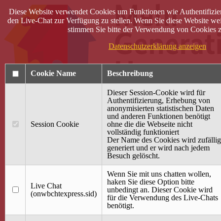
Diese Website verwendet Cookies um Funktionen wie Authentifizie
den Live-Chat zur Verfügung zu stellen. Wenn Sie diese Website wei
stimmen Sie bitte der Verwendung von Cookies z
Datenschutzerklärung anzeigen
Cookie Name
Beschreibung
Dieser Session-Cookie wird für
Authentifizierung, Erhebung von
anonymisierten statistischen Daten
und anderen Funktionen benötigt
Anmelden
Session Cookie
ohne die die Webseite nicht
vollständig funktioniert
Startseite
Der Name des Cookies wird zufällig
generiert und er wird nach jedem
Treffpunkt Jung & Alt
Besuch gelöscht.
40 Jahre Mütterzentrum
Familiencafé
Wenn Sie mit uns chatten wollen,
haken Sie diese Option bitte
Live Chat
Terminkalender
unbedingt an. Dieser Cookie wird
(onwbchtexpress.sid)
Gemeinsam aktiv
für die Verwendung des Live-Chats
Gemeinsam unterwegs
benötigt.
wirFAIRändern