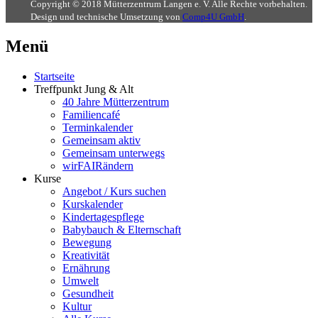
Copyright © 2018 Mütterzentrum Langen e. V. Alle Rechte vorbehalten.
Design und technische Umsetzung von
Comp4U GmbH
.
Menü
Startseite
Treffpunkt Jung & Alt
40 Jahre Mütterzentrum
Familiencafé
Terminkalender
Gemeinsam aktiv
Gemeinsam unterwegs
wirFAIRändern
Kurse
Angebot / Kurs suchen
Kurskalender
Kindertagespflege
Babybauch & Elternschaft
Bewegung
Kreativität
Ernährung
Umwelt
Gesundheit
Kultur