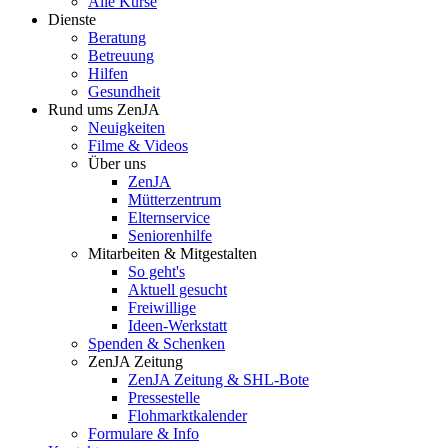
Alle Kurse
Dienste
Beratung
Betreuung
Hilfen
Gesundheit
Rund ums ZenJA
Neuigkeiten
Filme & Videos
Über uns
ZenJA
Mütterzentrum
Elternservice
Seniorenhilfe
Mitarbeiten & Mitgestalten
So geht's
Aktuell gesucht
Freiwillige
Ideen-Werkstatt
Spenden & Schenken
ZenJA Zeitung
ZenJA Zeitung & SHL-Bote
Pressestelle
Flohmarktkalender
Formulare & Info