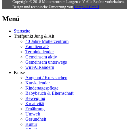
Copyright © 2018 Mütterzentrum Langen e. V. Alle Rechte vorbehalten.
Design und technische Umsetzung von
Comp4U GmbH
.
Menü
Startseite
Treffpunkt Jung & Alt
40 Jahre Mütterzentrum
Familiencafé
Terminkalender
Gemeinsam aktiv
Gemeinsam unterwegs
wirFAIRändern
Kurse
Angebot / Kurs suchen
Kurskalender
Kindertagespflege
Babybauch & Elternschaft
Bewegung
Kreativität
Ernährung
Umwelt
Gesundheit
Kultur