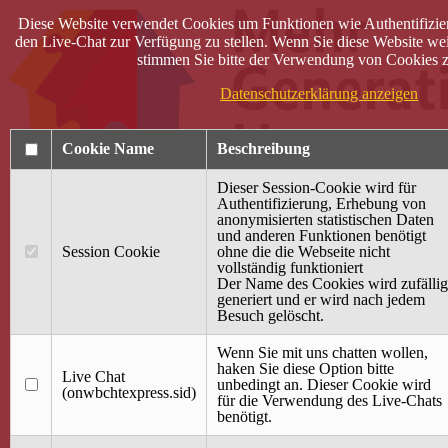
Diese Website verwendet Cookies um Funktionen wie Authentifizie
den Live-Chat zur Verfügung zu stellen. Wenn Sie diese Website wei
stimmen Sie bitte der Verwendung von Cookies z
Datenschutzerklärung anzeigen
Cookie Name
Beschreibung
Dieser Session-Cookie wird für
Authentifizierung, Erhebung von
anonymisierten statistischen Daten
und anderen Funktionen benötigt
Anmelden
Session Cookie
ohne die die Webseite nicht
vollständig funktioniert
Startseite
Der Name des Cookies wird zufällig
generiert und er wird nach jedem
Treffpunkt Jung & Alt
Besuch gelöscht.
40 Jahre Mütterzentrum
Familiencafé
Wenn Sie mit uns chatten wollen,
haken Sie diese Option bitte
Live Chat
Terminkalender
unbedingt an. Dieser Cookie wird
(onwbchtexpress.sid)
Gemeinsam aktiv
für die Verwendung des Live-Chats
Gemeinsam unterwegs
benötigt.
wirFAIRändern