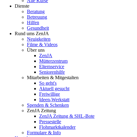
Alle Kurse
Dienste
Beratung
Betreuung
Hilfen
Gesundheit
Rund ums ZenJA
Neuigkeiten
Filme & Videos
Über uns
ZenJA
Mütterzentrum
Elternservice
Seniorenhilfe
Mitarbeiten & Mitgestalten
So geht's
Aktuell gesucht
Freiwillige
Ideen-Werkstatt
Spenden & Schenken
ZenJA Zeitung
ZenJA Zeitung & SHL-Bote
Pressestelle
Flohmarktkalender
Formulare & Info