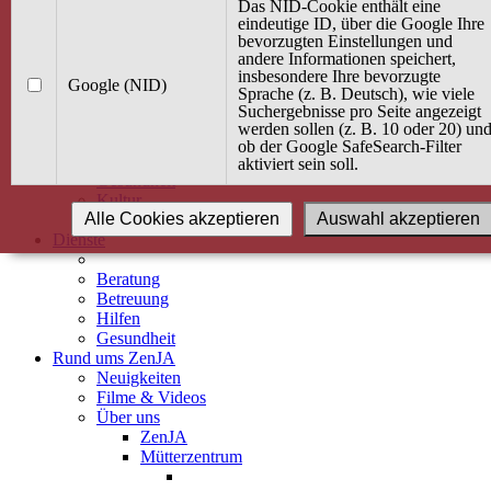
Kurse
Das NID-Cookie enthält eine
Angebot / Kurs suchen
eindeutige ID, über die Google Ihre
bevorzugten Einstellungen und
Kurskalender
andere Informationen speichert,
Kindertagespflege
insbesondere Ihre bevorzugte
Babybauch & Elternschaft
Google (NID)
Sprache (z. B. Deutsch), wie viele
Bewegung
Suchergebnisse pro Seite angezeigt
Kreativität
werden sollen (z. B. 10 oder 20) un
Ernährung
ob der Google SafeSearch-Filter
Umwelt
aktiviert sein soll.
Gesundheit
Kultur
Alle Cookies akzeptieren
Auswahl akzeptieren
Alle Kurse
Dienste
Beratung
Betreuung
Hilfen
Gesundheit
Rund ums ZenJA
Neuigkeiten
Filme & Videos
Über uns
ZenJA
Mütterzentrum