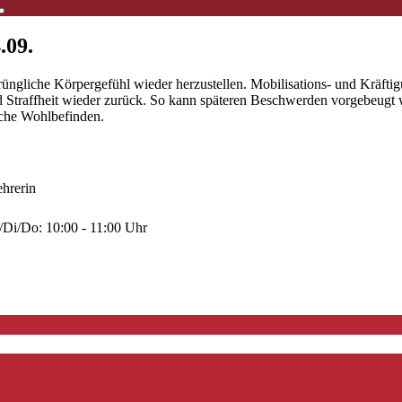
.09.
rüngliche Körpergefühl wieder herzustellen. Mobilisations- und Kräft
und Straffheit wieder zurück. So kann späteren Beschwerden vorgebeu
iche Wohlbefinden.
ehrerin
/Di/Do: 10:00 - 11:00 Uhr