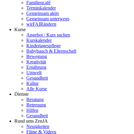
Familiencafé
Terminkalender
Gemeinsam aktiv
Gemeinsam unterwegs
wirFAIRändern
Kurse
Angebot / Kurs suchen
Kurskalender
Kindertagespflege
Babybauch & Elternschaft
Bewegung
Kreativität
Ernährung
Umwelt
Gesundheit
Kultur
Alle Kurse
Dienste
Beratung
Betreuung
Hilfen
Gesundheit
Rund ums ZenJA
Neuigkeiten
Filme & Videos