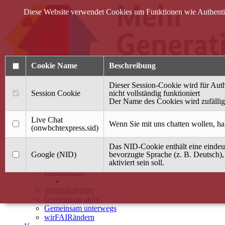
Diese Website verwendet Cookies um Funktionen wie Authentifi
Cookie Name
Beschreibung
Dieser Session-Cookie wird für Auth
Session Cookie
nicht vollständig funktioniert
Der Name des Cookies wird zufällig 
Anmelden
Live Chat
Wenn Sie mit uns chatten wollen, ha
(onwbchtexpress.sid)
Startseite
Das NID-Cookie enthält eine eindeut
Treffpunkt Jung & Alt
Google (NID)
bevorzugte Sprache (z. B. Deutsch),
aktiviert sein soll.
40 Jahre Mütterzentrum
Familiencafé
Terminkalender
Gemeinsam aktiv
Gemeinsam unterwegs
wirFAIRändern