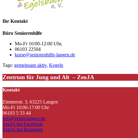
Ihr Kontakt
Büro Seniorenhilfe
Mo-Fr 10:00-12:00 Uhr,
06103 22504
kurse@seniorenhilfe-langen.de
Tags:
gemeinsam aktiv
,
Kegeln
Zentrum für Jung und Alt – ZenJA
Kontakt
Zimmerstr. 3, 63225 Langen
Mo-Fr 10:00-17:00 Uhr
06103 5 33 44
info@zenja-langen.de
ZenJA bei Facebook
ZenJA bei Instagram