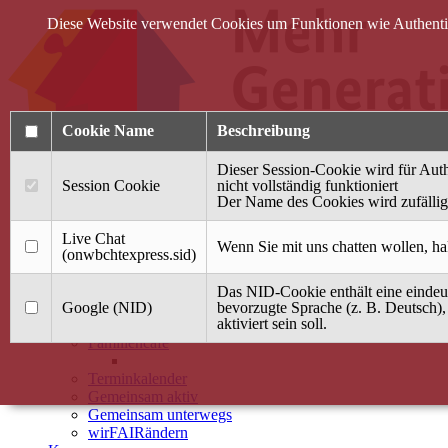
Diese Website verwendet Cookies um Funktionen wie Authentifi
Cookie Name
Beschreibung
Dieser Session-Cookie wird für Auth
Session Cookie
nicht vollständig funktioniert
Der Name des Cookies wird zufällig 
Anmelden
Live Chat
Wenn Sie mit uns chatten wollen, ha
(onwbchtexpress.sid)
Startseite
Das NID-Cookie enthält eine eindeut
Treffpunkt Jung & Alt
Google (NID)
bevorzugte Sprache (z. B. Deutsch),
aktiviert sein soll.
40 Jahre Mütterzentrum
Familiencafé
Terminkalender
Gemeinsam aktiv
Gemeinsam unterwegs
wirFAIRändern