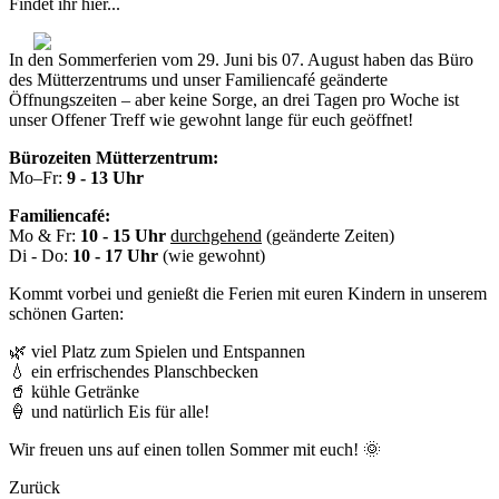
Findet ihr hier...
In den Sommerferien vom 29
. Juni bis 07. August
haben das Büro
des Mütterzentrums und unser Familiencafé geänderte
Öffnungszeiten – aber keine Sorge, an drei Tagen pro Woche ist
unser Offener Treff wie gewohnt lange für euch geöffnet!
Bürozeiten Mütterzentrum:
Mo–Fr:
9 - 13 Uhr
Familiencafé:
Mo & Fr:
10 - 15 Uhr
durchgehend
(geänderte Zeiten)
Di - Do:
10 - 17 Uhr
(wie gewohnt)
Kommt vorbei und genießt die Ferien mit euren Kindern in unserem
schönen Garten:
🌿 viel Platz zum Spielen und Entspannen
💧 ein erfrischendes Planschbecken
🥤 kühle Getränke
🍦 und natürlich Eis für alle!
Wir freuen uns auf einen tollen Sommer mit euch! 🌞
Zurück