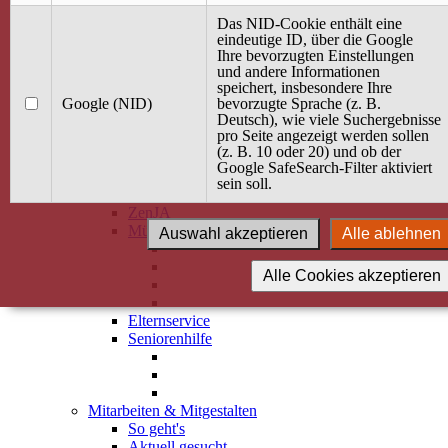
Alle Kurse
Das NID-Cookie enthält eine
Dienste
eindeutige ID, über die Google
Ihre bevorzugten Einstellungen
Beratung
und andere Informationen
Betreuung
speichert, insbesondere Ihre
Google (NID)
bevorzugte Sprache (z. B.
Hilfen
Deutsch), wie viele Suchergebnisse
Gesundheit
pro Seite angezeigt werden sollen
Rund ums ZenJA
(z. B. 10 oder 20) und ob der
Neuigkeiten
Google SafeSearch-Filter aktiviert
Filme & Videos
sein soll.
Über uns
ZenJA
Mütterzentrum
Auswahl akzeptieren
Alle ablehnen
Alle Cookies akzeptieren
Elternservice
Seniorenhilfe
Mitarbeiten & Mitgestalten
So geht's
Aktuell gesucht