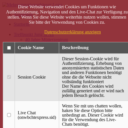
Diese Website verwendet Cookies um Funktionen wie
Authentifizierung, Navigation und den Live-Chat zur Verfügung zu
Anmelden
stellen. Wenn Sie diese Website weiterhin nutzen wollen, stimmen
Sie bitte der Verwendung von Cookies zu.
Startseite
Datenschutzerklärung anzeigen
Treffpunkt Jung & Alt
40 Jahre Mütterzentrum
Familiencafé
Cookie Name
Beschreibung
Terminkalender
Dieser Session-Cookie wird für
Gemeinsam aktiv
Authentifizierung, Erhebung von
Gemeinsam unterwegs
anonymisierten statistischen Daten
wirFAIRändern
und anderen Funktionen benötigt
Kurse
Session Cookie
ohne die die Webseite nicht
Angebot / Kurs suchen
vollständig funktioniert
Kurskalender
Der Name des Cookies wird
zufällig generiert und er wird nach
Kindertagespflege
jedem Besuch gelöscht.
Babybauch & Elternschaft
Bewegung
Wenn Sie mit uns chatten wollen,
Kreativität
haken Sie diese Option bitte
Ernährung
Live Chat
unbedingt an. Dieser Cookie wird
Umwelt
(onwbchtexpress.sid)
für die Verwendung des Live-
Gesundheit
Chats benötigt.
Kultur