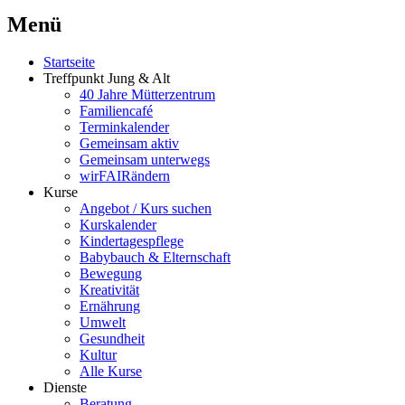
Menü
Startseite
Treffpunkt Jung & Alt
40 Jahre Mütterzentrum
Familiencafé
Terminkalender
Gemeinsam aktiv
Gemeinsam unterwegs
wirFAIRändern
Kurse
Angebot / Kurs suchen
Kurskalender
Kindertagespflege
Babybauch & Elternschaft
Bewegung
Kreativität
Ernährung
Umwelt
Gesundheit
Kultur
Alle Kurse
Dienste
Beratung