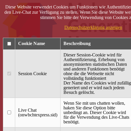
Diese Website verwendet Cookies um Funktionen wie Authentifizie
den Live-Chat zur Verfügung zu stellen. Wenn Sie diese Website wei
stimmen Sie bitte der Verwendung von Cookies z
Datenschutzerklärung anzeigen
Cookie Name
Beschreibung
Dieser Session-Cookie wird für
Authentifizierung, Erhebung von
anonymisierten statistischen Daten
und anderen Funktionen benötigt
Anmelden
Session Cookie
ohne die die Webseite nicht
vollständig funktioniert
Startseite
Der Name des Cookies wird zufällig
generiert und er wird nach jedem
Treffpunkt Jung & Alt
Besuch gelöscht.
40 Jahre Mütterzentrum
Familiencafé
Wenn Sie mit uns chatten wollen,
haken Sie diese Option bitte
Live Chat
Terminkalender
unbedingt an. Dieser Cookie wird
(onwbchtexpress.sid)
Gemeinsam aktiv
für die Verwendung des Live-Chats
Gemeinsam unterwegs
benötigt.
wirFAIRändern