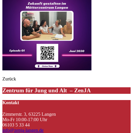
Zurück
Zentrum für Jung und Alt – ZenJA
Kontakt
Zimmerstr. 3, 63225 Langen
Mo-Fr 10:00-17:00 Uhr
06103 5 33 44
info@zenja-langen.de