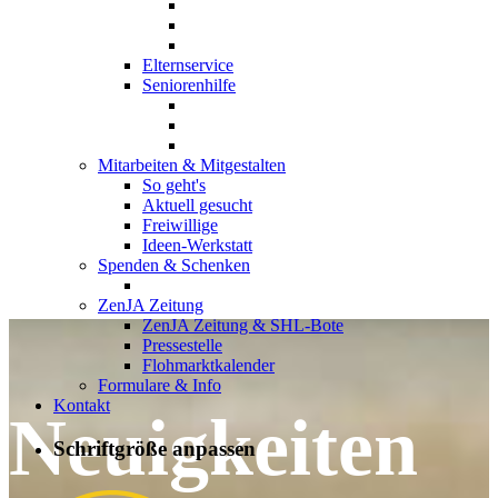
Elternservice
Seniorenhilfe
Mitarbeiten & Mitgestalten
So geht's
Aktuell gesucht
Freiwillige
Ideen-Werkstatt
Spenden & Schenken
ZenJA Zeitung
ZenJA Zeitung & SHL-Bote
Pressestelle
Flohmarktkalender
Formulare & Info
Kontakt
Neuigkeiten
Schriftgröße anpassen