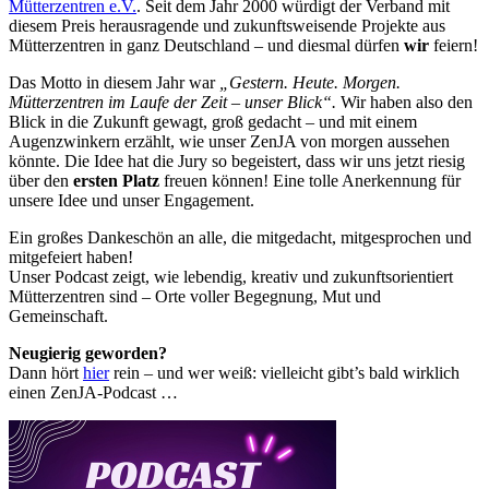
Mütterzentren e.V.
. Seit dem Jahr 2000 würdigt der Verband mit
diesem Preis herausragende und zukunftsweisende Projekte aus
Mütterzentren in ganz Deutschland – und diesmal dürfen
wir
feiern!
Das Motto in diesem Jahr war
„Gestern. Heute. Morgen.
Mütterzentren im Laufe der Zeit – unser Blick“.
Wir haben also den
Blick in die Zukunft gewagt, groß gedacht – und mit einem
Augenzwinkern erzählt, wie unser ZenJA von morgen aussehen
könnte. Die Idee hat die Jury so begeistert, dass wir uns jetzt riesig
über den
ersten Platz
freuen können! Eine tolle Anerkennung für
unsere Idee und unser Engagement.
Ein großes Dankeschön an alle, die mitgedacht, mitgesprochen und
mitgefeiert haben!
Unser Podcast zeigt, wie lebendig, kreativ und zukunftsorientiert
Mütterzentren sind – Orte voller Begegnung, Mut und
Gemeinschaft.
Neugierig geworden?
Dann hört
hier
rein – und wer weiß: vielleicht gibt’s bald wirklich
einen ZenJA-Podcast …