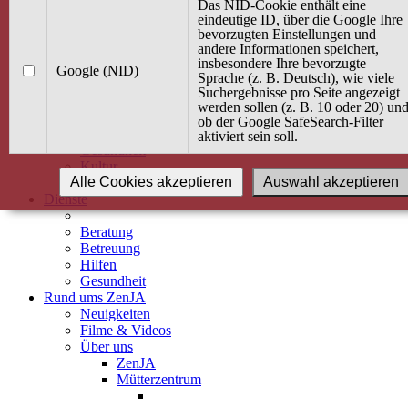
Kurse
Das NID-Cookie enthält eine
Angebot / Kurs suchen
eindeutige ID, über die Google Ihre
bevorzugten Einstellungen und
Kurskalender
andere Informationen speichert,
Kindertagespflege
insbesondere Ihre bevorzugte
Babybauch & Elternschaft
Google (NID)
Sprache (z. B. Deutsch), wie viele
Bewegung
Suchergebnisse pro Seite angezeigt
Kreativität
werden sollen (z. B. 10 oder 20) un
Ernährung
ob der Google SafeSearch-Filter
Umwelt
aktiviert sein soll.
Gesundheit
Kultur
Alle Cookies akzeptieren
Auswahl akzeptieren
Alle Kurse
Dienste
Beratung
Betreuung
Hilfen
Gesundheit
Rund ums ZenJA
Neuigkeiten
Filme & Videos
Über uns
ZenJA
Mütterzentrum