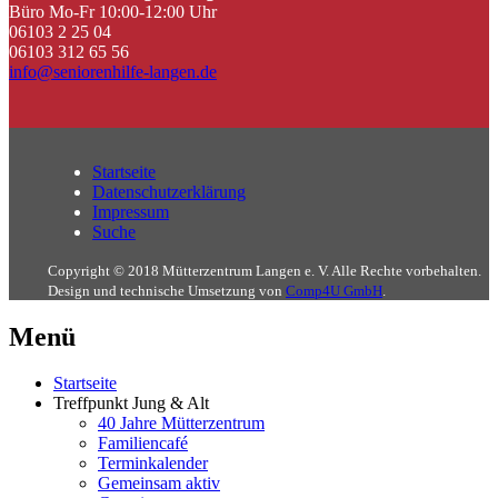
Büro Mo-Fr 10:00-12:00 Uhr
06103 2 25 04
06103 312 65 56
info@seniorenhilfe-langen.de
Startseite
Datenschutzerklärung
Impressum
Suche
Copyright © 2018 Mütterzentrum Langen e. V. Alle Rechte vorbehalten.
Design und technische Umsetzung von
Comp4U GmbH
.
Menü
Startseite
Treffpunkt Jung & Alt
40 Jahre Mütterzentrum
Familiencafé
Terminkalender
Gemeinsam aktiv