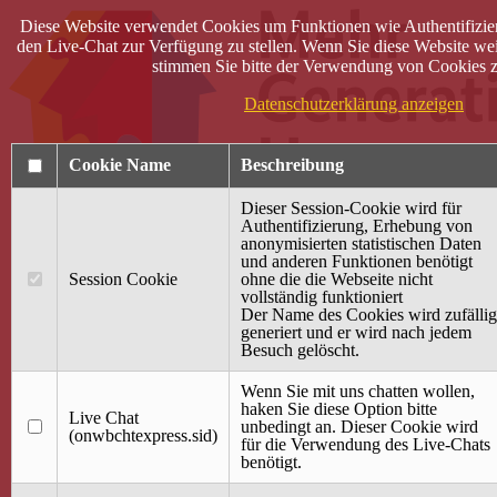
Diese Website verwendet Cookies um Funktionen wie Authentifizie
den Live-Chat zur Verfügung zu stellen. Wenn Sie diese Website wei
stimmen Sie bitte der Verwendung von Cookies z
Datenschutzerklärung anzeigen
Cookie Name
Beschreibung
Dieser Session-Cookie wird für
Authentifizierung, Erhebung von
anonymisierten statistischen Daten
und anderen Funktionen benötigt
Anmelden
Session Cookie
ohne die die Webseite nicht
vollständig funktioniert
Startseite
Der Name des Cookies wird zufällig
generiert und er wird nach jedem
Treffpunkt Jung & Alt
Besuch gelöscht.
40 Jahre Mütterzentrum
Familiencafé
Wenn Sie mit uns chatten wollen,
haken Sie diese Option bitte
Live Chat
Terminkalender
unbedingt an. Dieser Cookie wird
(onwbchtexpress.sid)
Gemeinsam aktiv
für die Verwendung des Live-Chats
Gemeinsam unterwegs
benötigt.
wirFAIRändern