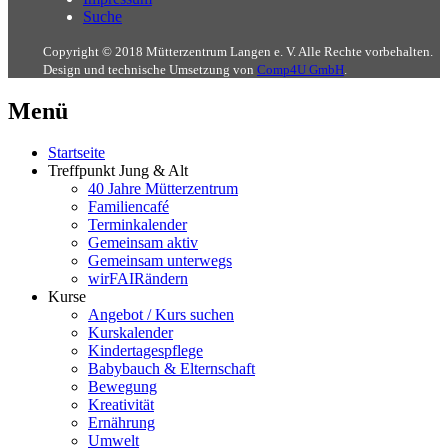
Suche
Copyright © 2018 Mütterzentrum Langen e. V. Alle Rechte vorbehalten.
Design und technische Umsetzung von
Comp4U GmbH
.
Menü
Startseite
Treffpunkt Jung & Alt
40 Jahre Mütterzentrum
Familiencafé
Terminkalender
Gemeinsam aktiv
Gemeinsam unterwegs
wirFAIRändern
Kurse
Angebot / Kurs suchen
Kurskalender
Kindertagespflege
Babybauch & Elternschaft
Bewegung
Kreativität
Ernährung
Umwelt