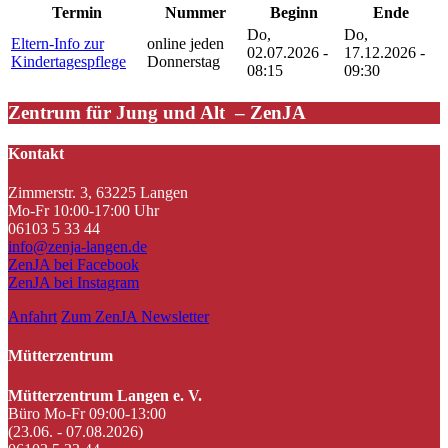
Termin
Nummer
Beginn
Ende
Do,
Do,
Eltern-Info zur
online jeden
02.07.2026 -
17.12.2026 -
Kindertagespflege
Donnerstag
08:15
09:30
Zentrum für Jung und Alt – ZenJA
Kontakt
Zimmerstr. 3, 63225 Langen
Mo-Fr 10:00-17:00 Uhr
06103 5 33 44
info@zenja-langen.de
ZenJA bei Facebook
ZenJA bei Instagram
Anfahrt
Zum ZenJA Newsletter
Mütterzentrum
Mütterzentrum Langen e. V.
Büro Mo-Fr 09:00-13:00
(23.06. - 07.08.2026)