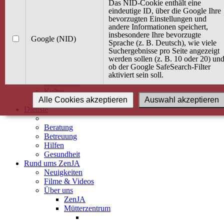
Kurse
Das NID-Cookie enthält eine
Angebot / Kurs suchen
eindeutige ID, über die Google Ihre
bevorzugten Einstellungen und
Kurskalender
andere Informationen speichert,
Kindertagespflege
insbesondere Ihre bevorzugte
Babybauch & Elternschaft
Google (NID)
Sprache (z. B. Deutsch), wie viele
Bewegung
Suchergebnisse pro Seite angezeigt
Kreativität
werden sollen (z. B. 10 oder 20) un
Ernährung
ob der Google SafeSearch-Filter
Umwelt
aktiviert sein soll.
Gesundheit
Kultur
Alle Cookies akzeptieren
Auswahl akzeptieren
Alle Kurse
Dienste
Beratung
Betreuung
Hilfen
Gesundheit
Rund ums ZenJA
Neuigkeiten
Filme & Videos
Über uns
ZenJA
Mütterzentrum