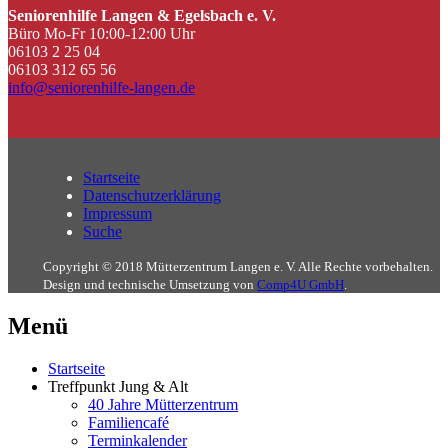
Seniorenhilfe Langen & Egelsbach e. V.
Büro Mo-Fr 10:00-12:00 Uhr
06103 2 25 04
06103 312 65 56
info@seniorenhilfe-langen.de
Startseite
Datenschutzerklärung
Impressum
Suche
Copyright © 2018 Mütterzentrum Langen e. V. Alle Rechte vorbehalten.
Design und technische Umsetzung von
Comp4U GmbH
.
Menü
Startseite
Treffpunkt Jung & Alt
40 Jahre Mütterzentrum
Familiencafé
Terminkalender