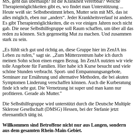
MS, geht das überhaupt? Ist die Krankheit vererbbar? Welche
Therapiemöglichkeiten gibt es, wo findet man Unterstützung ...
Heute weiß sie: Selbstbestimmt leben, Mutter sein mit MS, das ist
alles möglich, eben nur „anders“. Jeder Krankheitsverlauf ist anders.
Es gibt Therapiemöglichkeiten, die es vor einigen Jahren noch nicht
gab. Die neue Selbsthilfegruppe soll Raum schaffen, um über all das
reden zu können. Sich gegenseitig Mut zu machen. Und zusammen
stark zu sein.
„Es fühlt sich gut und richtig an, diese Gruppe hier im ZenJA ins
Leben zu rufen," sagt sie. „Zum Mütterzentrum habe ich durch
meinen Sohn schon einen engen Bezug. Im ZenJA nutzten wir viele
tolle Angebote für Familien. Hier habe ich Kurse besucht und viele
schöne Stunden verbracht. Sport- und Entspannungsangebote,
Seminare zur Ernährung und alternative Methoden, die bei akuten
Symptomen Linderung verschaffen können. Auch die Kurberatung
finde ich sehr gut. Die Vernetzung ist super und man kann nur
profitieren. Gerade als Mutter."
Die Selbsthilfegruppe wird unterstützt durch die Deutsche Multiple
Sklerose Gesellschaft (DMSG) Hessen, bei der Stefanie jetzt
ehrenamtlich tätig ist.
Willkommen sind Betroffene nicht nur aus Langen, sondern
aus dem gesamten Rhein-Main-Gebiet.