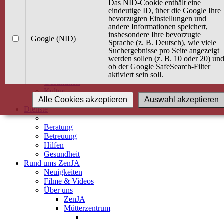
Kurse
Das NID-Cookie enthält eine
Angebot / Kurs suchen
eindeutige ID, über die Google Ihre
bevorzugten Einstellungen und
Kurskalender
andere Informationen speichert,
Kindertagespflege
insbesondere Ihre bevorzugte
Babybauch & Elternschaft
Google (NID)
Sprache (z. B. Deutsch), wie viele
Bewegung
Suchergebnisse pro Seite angezeigt
Kreativität
werden sollen (z. B. 10 oder 20) un
Ernährung
ob der Google SafeSearch-Filter
Umwelt
aktiviert sein soll.
Gesundheit
Kultur
Alle Cookies akzeptieren
Auswahl akzeptieren
Alle Kurse
Dienste
Beratung
Betreuung
Hilfen
Gesundheit
Rund ums ZenJA
Neuigkeiten
Filme & Videos
Über uns
ZenJA
Mütterzentrum