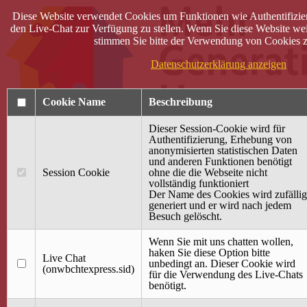
Diese Website verwendet Cookies um Funktionen wie Authentifizie
den Live-Chat zur Verfügung zu stellen. Wenn Sie diese Website wei
stimmen Sie bitte der Verwendung von Cookies z
Datenschutzerklärung anzeigen
Cookie Name
Beschreibung
Dieser Session-Cookie wird für
Authentifizierung, Erhebung von
anonymisierten statistischen Daten
und anderen Funktionen benötigt
Anmelden
Session Cookie
ohne die die Webseite nicht
vollständig funktioniert
Startseite
Der Name des Cookies wird zufällig
generiert und er wird nach jedem
Treffpunkt Jung & Alt
Besuch gelöscht.
40 Jahre Mütterzentrum
Familiencafé
Wenn Sie mit uns chatten wollen,
haken Sie diese Option bitte
Live Chat
Terminkalender
unbedingt an. Dieser Cookie wird
(onwbchtexpress.sid)
Gemeinsam aktiv
für die Verwendung des Live-Chats
Gemeinsam unterwegs
benötigt.
wirFAIRändern