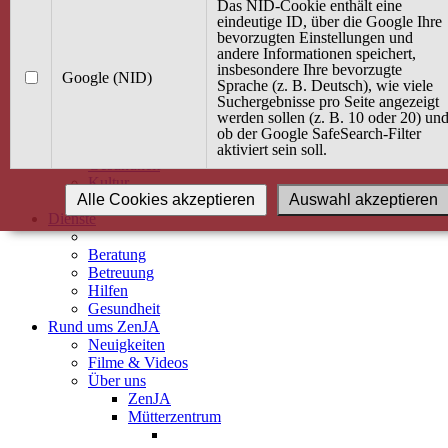
Kurse
Das NID-Cookie enthält eine
Angebot / Kurs suchen
eindeutige ID, über die Google Ihre
bevorzugten Einstellungen und
Kurskalender
andere Informationen speichert,
Kindertagespflege
insbesondere Ihre bevorzugte
Babybauch & Elternschaft
Google (NID)
Sprache (z. B. Deutsch), wie viele
Bewegung
Suchergebnisse pro Seite angezeigt
Kreativität
werden sollen (z. B. 10 oder 20) un
Ernährung
ob der Google SafeSearch-Filter
Umwelt
aktiviert sein soll.
Gesundheit
Kultur
Alle Cookies akzeptieren
Auswahl akzeptieren
Alle Kurse
Dienste
Beratung
Betreuung
Hilfen
Gesundheit
Rund ums ZenJA
Neuigkeiten
Filme & Videos
Über uns
ZenJA
Mütterzentrum