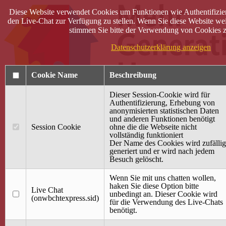
Diese Website verwendet Cookies um Funktionen wie Authentifizie
den Live-Chat zur Verfügung zu stellen. Wenn Sie diese Website wei
stimmen Sie bitte der Verwendung von Cookies z
Datenschutzerklärung anzeigen
Cookie Name
Beschreibung
Dieser Session-Cookie wird für
Authentifizierung, Erhebung von
anonymisierten statistischen Daten
und anderen Funktionen benötigt
Anmelden
Session Cookie
ohne die die Webseite nicht
vollständig funktioniert
Startseite
Der Name des Cookies wird zufällig
generiert und er wird nach jedem
Treffpunkt Jung & Alt
Besuch gelöscht.
40 Jahre Mütterzentrum
Familiencafé
Wenn Sie mit uns chatten wollen,
haken Sie diese Option bitte
Live Chat
Terminkalender
unbedingt an. Dieser Cookie wird
(onwbchtexpress.sid)
Gemeinsam aktiv
für die Verwendung des Live-Chats
Gemeinsam unterwegs
benötigt.
wirFAIRändern