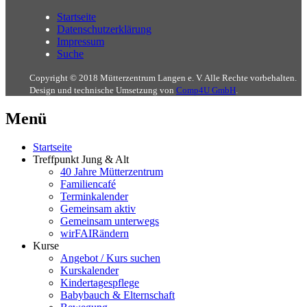
Startseite
Datenschutzerklärung
Impressum
Suche
Copyright © 2018 Mütterzentrum Langen e. V. Alle Rechte vorbehalten.
Design und technische Umsetzung von
Comp4U GmbH
.
Menü
Startseite
Treffpunkt Jung & Alt
40 Jahre Mütterzentrum
Familiencafé
Terminkalender
Gemeinsam aktiv
Gemeinsam unterwegs
wirFAIRändern
Kurse
Angebot / Kurs suchen
Kurskalender
Kindertagespflege
Babybauch & Elternschaft