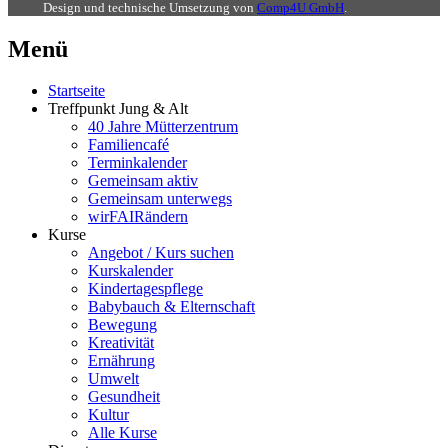
Design und technische Umsetzung von
Comp4U GmbH
.
Menü
Startseite
Treffpunkt Jung & Alt
40 Jahre Mütterzentrum
Familiencafé
Terminkalender
Gemeinsam aktiv
Gemeinsam unterwegs
wirFAIRändern
Kurse
Angebot / Kurs suchen
Kurskalender
Kindertagespflege
Babybauch & Elternschaft
Bewegung
Kreativität
Ernährung
Umwelt
Gesundheit
Kultur
Alle Kurse