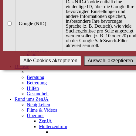
Kurse
Das NID-Cookie enthält eine
Angebot / Kurs suchen
eindeutige ID, über die Google Ihre
bevorzugten Einstellungen und
Kurskalender
andere Informationen speichert,
Kindertagespflege
insbesondere Ihre bevorzugte
Babybauch & Elternschaft
Google (NID)
Sprache (z. B. Deutsch), wie viele
Bewegung
Suchergebnisse pro Seite angezeigt
Kreativität
werden sollen (z. B. 10 oder 20) un
Ernährung
ob der Google SafeSearch-Filter
Umwelt
aktiviert sein soll.
Gesundheit
Kultur
Alle Cookies akzeptieren
Auswahl akzeptieren
Alle Kurse
Dienste
Beratung
Betreuung
Hilfen
Gesundheit
Rund ums ZenJA
Neuigkeiten
Filme & Videos
Über uns
ZenJA
Mütterzentrum