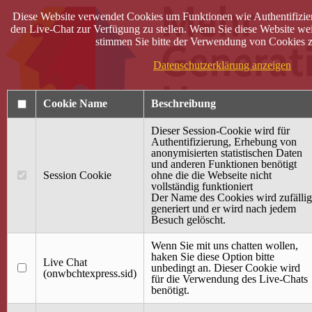
Diese Website verwendet Cookies um Funktionen wie Authentifizie
den Live-Chat zur Verfügung zu stellen. Wenn Sie diese Website wei
stimmen Sie bitte der Verwendung von Cookies z
Datenschutzerklärung anzeigen
Cookie Name
Beschreibung
Dieser Session-Cookie wird für
Authentifizierung, Erhebung von
anonymisierten statistischen Daten
und anderen Funktionen benötigt
Anmelden
Session Cookie
ohne die die Webseite nicht
vollständig funktioniert
Startseite
Der Name des Cookies wird zufällig
generiert und er wird nach jedem
Treffpunkt Jung & Alt
Besuch gelöscht.
40 Jahre Mütterzentrum
Familiencafé
Wenn Sie mit uns chatten wollen,
haken Sie diese Option bitte
Live Chat
Terminkalender
unbedingt an. Dieser Cookie wird
(onwbchtexpress.sid)
Gemeinsam aktiv
für die Verwendung des Live-Chats
Gemeinsam unterwegs
benötigt.
wirFAIRändern