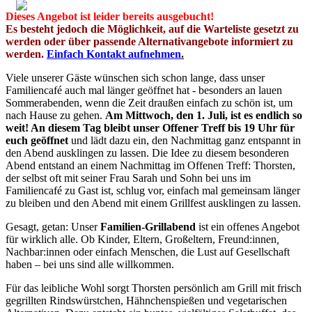
Dieses Angebot ist leider bereits
ausgebucht
!
Es besteht jedoch die Möglichkeit, auf die Warteliste gesetzt zu
werden oder über passende Alternativangebote informiert zu
werden.
Einfach Kontakt aufnehmen
.
Viele unserer Gäste wünschen sich schon lange, dass unser
Familiencafé auch mal länger geöffnet hat - besonders an lauen
Sommerabenden, wenn die Zeit draußen einfach zu schön ist, um
nach Hause zu gehen.
Am Mittwoch, den 1. Juli, ist es endlich so
weit! An diesem Tag bleibt unser Offener Treff bis 19 Uhr für
euch geöffnet
und lädt dazu ein, den Nachmittag ganz entspannt in
den Abend ausklingen zu lassen. Die Idee zu diesem besonderen
Abend entstand an einem Nachmittag im Offenen Treff: Thorsten,
der selbst oft mit seiner Frau Sarah und Sohn bei uns im
Familiencafé zu Gast ist, schlug vor, einfach mal gemeinsam länger
zu bleiben und den Abend mit einem Grillfest ausklingen zu lassen.
Gesagt, getan: Unser
Familien-Grillabend
ist ein offenes Angebot
für wirklich alle. Ob Kinder, Eltern, Großeltern, Freund:innen
,
Nachbar:innen oder einfach Menschen, die Lust auf Gesellschaft
haben – bei uns sind alle willkommen.
Für das leibliche Wohl sorgt Thorsten persönlich am Grill mit frisch
gegrillten Rindswürstchen, Hähnchenspießen und vegetarischen