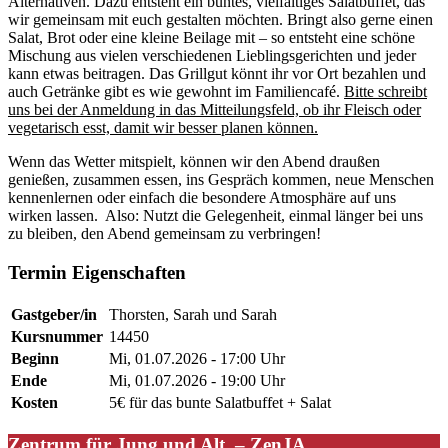
Alternativen. Dazu entsteht ein buntes, vielfältiges Salatbuffet, das
wir gemeinsam mit euch gestalten möchten. Bringt also gerne einen
Salat, Brot oder eine kleine Beilage mit – so entsteht eine schöne
Mischung aus vielen verschiedenen Lieblingsgerichten und jeder
kann etwas beitragen. Das Grillgut könnt ihr vor Ort bezahlen und
auch Getränke gibt es wie gewohnt im Familiencafé.
Bitte schreibt
uns bei der Anmeldung in das Mitteilungsfeld, ob ihr Fleisch oder
vegetarisch esst, damit wir besser planen können.
Wenn das Wetter mitspielt, können wir den Abend draußen
genießen, zusammen essen, ins Gespräch kommen, neue Menschen
kennenlernen oder einfach die besondere Atmosphäre auf uns
wirken lassen. Also: Nutzt die Gelegenheit, einmal länger bei uns
zu bleiben, den Abend gemeinsam zu verbringen!
Termin Eigenschaften
Gastgeber/in
Thorsten, Sarah und Sarah
Kursnummer
14450
Beginn
Mi, 01.07.2026 - 17:00 Uhr
Ende
Mi, 01.07.2026 - 19:00 Uhr
Kosten
5€ für das bunte Salatbuffet + Salat
Zentrum für Jung und Alt – ZenJA