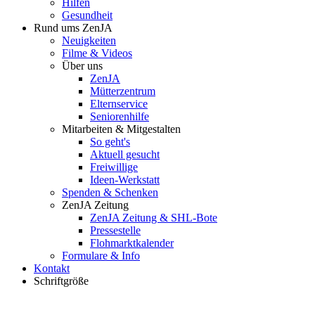
Hilfen
Gesundheit
Rund ums ZenJA
Neuigkeiten
Filme & Videos
Über uns
ZenJA
Mütterzentrum
Elternservice
Seniorenhilfe
Mitarbeiten & Mitgestalten
So geht's
Aktuell gesucht
Freiwillige
Ideen-Werkstatt
Spenden & Schenken
ZenJA Zeitung
ZenJA Zeitung & SHL-Bote
Pressestelle
Flohmarktkalender
Formulare & Info
Kontakt
Schriftgröße