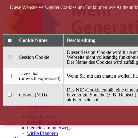
Diese Website verwendet Cookies um Funktionen wie Authentifizie
Cookie Name
Beschreibung
Dieser Session-Cookie wird für Auth
Session Cookie
Webseite nicht vollständig funktionie
Der Name des Cookies wird zufällig 
Anmelden
Live Chat
Wenn Sie mit uns chatten wollen, ha
(onwbchtexpress.sid)
Startseite
Das NID-Cookie enthält eine eindeut
Treffpunkt Jung & Alt
Google (NID)
bevorzugte Sprache (z. B. Deutsch),
aktiviert sein soll.
40 Jahre Mütterzentrum
Familiencafé
Terminkalender
Gemeinsam aktiv
Gemeinsam unterwegs
wirFAIRändern