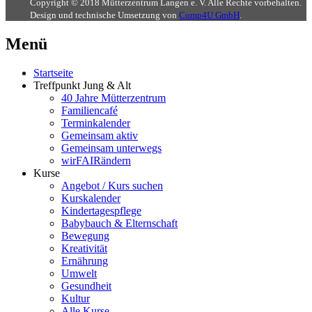
Copyright © 2018 Mütterzentrum Langen e. V. Alle Rechte vorbehalten.
Design und technische Umsetzung von
Comp4U GmbH
.
Menü
Startseite
Treffpunkt Jung & Alt
40 Jahre Mütterzentrum
Familiencafé
Terminkalender
Gemeinsam aktiv
Gemeinsam unterwegs
wirFAIRändern
Kurse
Angebot / Kurs suchen
Kurskalender
Kindertagespflege
Babybauch & Elternschaft
Bewegung
Kreativität
Ernährung
Umwelt
Gesundheit
Kultur
Alle Kurse