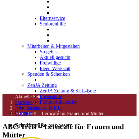
Elternservice
Seniorenhilfe
Mitarbeiten & Mitgestalten
So geht's
Aktuell gesucht
Freiwillige
Ideen-Werkstatt
Spenden & Schenken
ZenJA Zeitung
ZenJA Zeitung & SHL-Bote
Pressestelle
Aktuelle Seite:
Flohmarktkalender
Startseite
Formulare & Info
Alle Termine
Kontakt
ABC-Treff – Lerncafé für Frauen und Mütter
Schriftgröße anpassen
ABC-Treff – Lerncafé für Frauen und
Mütter