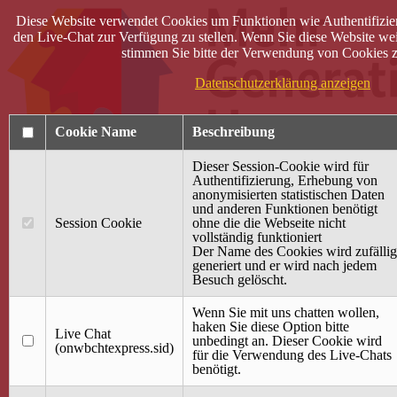
Diese Website verwendet Cookies um Funktionen wie Authentifizie
den Live-Chat zur Verfügung zu stellen. Wenn Sie diese Website wei
stimmen Sie bitte der Verwendung von Cookies z
Datenschutzerklärung anzeigen
Cookie Name
Beschreibung
Dieser Session-Cookie wird für
Authentifizierung, Erhebung von
anonymisierten statistischen Daten
und anderen Funktionen benötigt
Anmelden
Session Cookie
ohne die die Webseite nicht
vollständig funktioniert
Startseite
Der Name des Cookies wird zufällig
generiert und er wird nach jedem
Treffpunkt Jung & Alt
Besuch gelöscht.
40 Jahre Mütterzentrum
Familiencafé
Wenn Sie mit uns chatten wollen,
haken Sie diese Option bitte
Live Chat
Terminkalender
unbedingt an. Dieser Cookie wird
(onwbchtexpress.sid)
Gemeinsam aktiv
für die Verwendung des Live-Chats
Gemeinsam unterwegs
benötigt.
wirFAIRändern