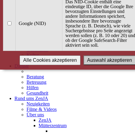
Kurse
Das NID-Cookie enthält eine
Angebot / Kurs suchen
eindeutige ID, über die Google Ihre
bevorzugten Einstellungen und
Kurskalender
andere Informationen speichert,
Kindertagespflege
insbesondere Ihre bevorzugte
Babybauch & Elternschaft
Google (NID)
Sprache (z. B. Deutsch), wie viele
Bewegung
Suchergebnisse pro Seite angezeigt
Kreativität
werden sollen (z. B. 10 oder 20) un
Ernährung
ob der Google SafeSearch-Filter
Umwelt
aktiviert sein soll.
Gesundheit
Kultur
Alle Cookies akzeptieren
Auswahl akzeptieren
Alle Kurse
Dienste
Beratung
Betreuung
Hilfen
Gesundheit
Rund ums ZenJA
Neuigkeiten
Filme & Videos
Über uns
ZenJA
Mütterzentrum