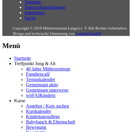
Startseite
Datenschutzerklärung
Impressum
Suche
Copyright © 2018 Mütterzentrum Langen e. V. Alle Rechte vorbehalten.
Design und technische Umsetzung von
Comp4U GmbH
.
Menü
Startseite
Treffpunkt Jung & Alt
40 Jahre Mütterzentrum
Familiencafé
Terminkalender
Gemeinsam aktiv
Gemeinsam unterwegs
wirFAIRändern
Kurse
Angebot / Kurs suchen
Kurskalender
Kindertagespflege
Babybauch & Elternschaft
Bewegung