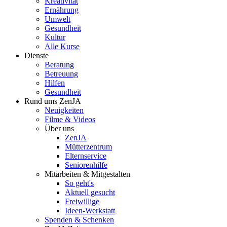
Kreativität
Ernährung
Umwelt
Gesundheit
Kultur
Alle Kurse
Dienste
Beratung
Betreuung
Hilfen
Gesundheit
Rund ums ZenJA
Neuigkeiten
Filme & Videos
Über uns
ZenJA
Mütterzentrum
Elternservice
Seniorenhilfe
Mitarbeiten & Mitgestalten
So geht's
Aktuell gesucht
Freiwillige
Ideen-Werkstatt
Spenden & Schenken