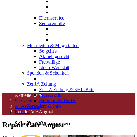
Elternservice
Seniorenhilfe
Mitarbeiten & Mitgestalten
So geht's
Aktuell gesucht
Freiwillige
Ideen-Werkstatt
Spenden & Schenken
ZenJA Zeitung
ZenJA Zeitung & SHL-Bote
Pressestelle
Aktuelle Seite:
Flohmarktkalender
Startseite
Formulare & Info
Alle Termine
Kontakt
Repair Café August
Schriftgröße anpassen
Repair Café August