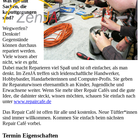
Was tun mit
Sachen, die
kaputtgegangen
sind?
Wegwerfen?
Denkste!
Gegenstände
können durchaus
repariert werden.
Viele wissen aber
nicht, wie es geht.
Dabei macht Reparieren viel Spaß und ist oft einfacher, als man
denkt. Im ZenJA treffen sich leidenschaftliche Handwerker,
Hobbybastler, Handarbeiterinnen und Computer-Profis. Sie geben
ihr Reparaturwissen ehrenamtlich an Kinder, Jugendliche und
Erwachsene weiter. Wenn Sie mehr über Repair Cafés und die gute
Idee, die dahinter steckt, wissen möchten, schauen Sie einfach nach
unter
www.repaircafe.de
Das Repair Café ist offen für alle und kostenlos. Neue Tüftler*innen
sind immer willkommen. Kommen Sie einfach beim nächsten
Repair Café vorbei.
Termin Eigenschaften