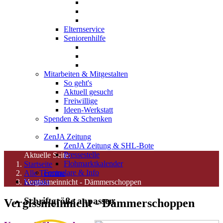
Elternservice
Seniorenhilfe
Mitarbeiten & Mitgestalten
So geht's
Aktuell gesucht
Freiwillige
Ideen-Werkstatt
Spenden & Schenken
ZenJA Zeitung
ZenJA Zeitung & SHL-Bote
Pressestelle
Aktuelle Seite:
Flohmarktkalender
Startseite
Formulare & Info
Alle Termine
Kontakt
Vergissmeinnicht - Dämmerschoppen
Schriftgröße anpassen
Vergissmeinnicht - Dämmerschoppen