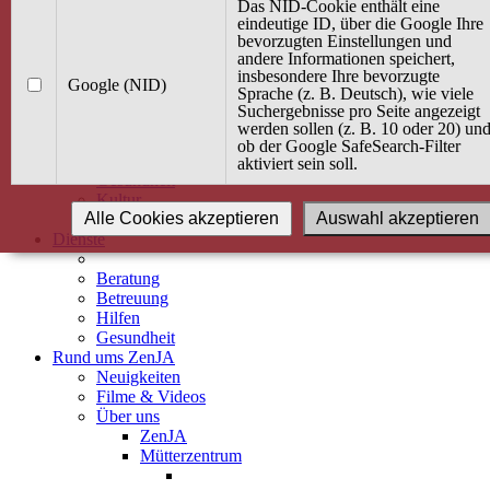
Kurse
Das NID-Cookie enthält eine
Angebot / Kurs suchen
eindeutige ID, über die Google Ihre
bevorzugten Einstellungen und
Kurskalender
andere Informationen speichert,
Kindertagespflege
insbesondere Ihre bevorzugte
Babybauch & Elternschaft
Google (NID)
Sprache (z. B. Deutsch), wie viele
Bewegung
Suchergebnisse pro Seite angezeigt
Kreativität
werden sollen (z. B. 10 oder 20) un
Ernährung
ob der Google SafeSearch-Filter
Umwelt
aktiviert sein soll.
Gesundheit
Kultur
Alle Cookies akzeptieren
Auswahl akzeptieren
Alle Kurse
Dienste
Beratung
Betreuung
Hilfen
Gesundheit
Rund ums ZenJA
Neuigkeiten
Filme & Videos
Über uns
ZenJA
Mütterzentrum