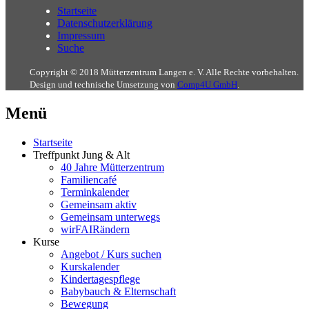
Startseite
Datenschutzerklärung
Impressum
Suche
Copyright © 2018 Mütterzentrum Langen e. V. Alle Rechte vorbehalten.
Design und technische Umsetzung von
Comp4U GmbH
.
Menü
Startseite
Treffpunkt Jung & Alt
40 Jahre Mütterzentrum
Familiencafé
Terminkalender
Gemeinsam aktiv
Gemeinsam unterwegs
wirFAIRändern
Kurse
Angebot / Kurs suchen
Kurskalender
Kindertagespflege
Babybauch & Elternschaft
Bewegung