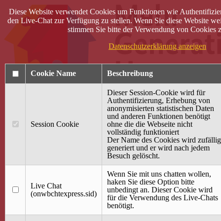
Diese Website verwendet Cookies um Funktionen wie Authentifizie
den Live-Chat zur Verfügung zu stellen. Wenn Sie diese Website wei
stimmen Sie bitte der Verwendung von Cookies z
Datenschutzerklärung anzeigen
Cookie Name
Beschreibung
Dieser Session-Cookie wird für
Authentifizierung, Erhebung von
anonymisierten statistischen Daten
und anderen Funktionen benötigt
Anmelden
Session Cookie
ohne die die Webseite nicht
vollständig funktioniert
Startseite
Der Name des Cookies wird zufällig
generiert und er wird nach jedem
Treffpunkt Jung & Alt
Besuch gelöscht.
40 Jahre Mütterzentrum
Familiencafé
Wenn Sie mit uns chatten wollen,
haken Sie diese Option bitte
Live Chat
Terminkalender
unbedingt an. Dieser Cookie wird
(onwbchtexpress.sid)
Gemeinsam aktiv
für die Verwendung des Live-Chats
Gemeinsam unterwegs
benötigt.
wirFAIRändern