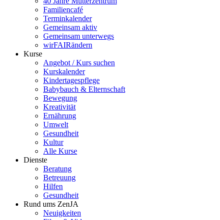
40 Jahre Mütterzentrum
Familiencafé
Terminkalender
Gemeinsam aktiv
Gemeinsam unterwegs
wirFAIRändern
Kurse
Angebot / Kurs suchen
Kurskalender
Kindertagespflege
Babybauch & Elternschaft
Bewegung
Kreativität
Ernährung
Umwelt
Gesundheit
Kultur
Alle Kurse
Dienste
Beratung
Betreuung
Hilfen
Gesundheit
Rund ums ZenJA
Neuigkeiten