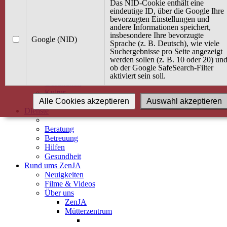
Kurse
Das NID-Cookie enthält eine
Angebot / Kurs suchen
eindeutige ID, über die Google Ihre
bevorzugten Einstellungen und
Kurskalender
andere Informationen speichert,
Kindertagespflege
insbesondere Ihre bevorzugte
Babybauch & Elternschaft
Google (NID)
Sprache (z. B. Deutsch), wie viele
Bewegung
Suchergebnisse pro Seite angezeigt
Kreativität
werden sollen (z. B. 10 oder 20) un
Ernährung
ob der Google SafeSearch-Filter
Umwelt
aktiviert sein soll.
Gesundheit
Kultur
Alle Cookies akzeptieren
Auswahl akzeptieren
Alle Kurse
Dienste
Beratung
Betreuung
Hilfen
Gesundheit
Rund ums ZenJA
Neuigkeiten
Filme & Videos
Über uns
ZenJA
Mütterzentrum