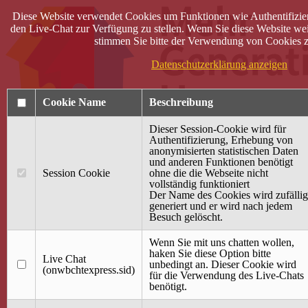
Diese Website verwendet Cookies um Funktionen wie Authentifizie
den Live-Chat zur Verfügung zu stellen. Wenn Sie diese Website wei
stimmen Sie bitte der Verwendung von Cookies z
Datenschutzerklärung anzeigen
Cookie Name
Beschreibung
Dieser Session-Cookie wird für
Authentifizierung, Erhebung von
anonymisierten statistischen Daten
und anderen Funktionen benötigt
Anmelden
Session Cookie
ohne die die Webseite nicht
vollständig funktioniert
Startseite
Der Name des Cookies wird zufällig
generiert und er wird nach jedem
Treffpunkt Jung & Alt
Besuch gelöscht.
40 Jahre Mütterzentrum
Familiencafé
Wenn Sie mit uns chatten wollen,
haken Sie diese Option bitte
Live Chat
Terminkalender
unbedingt an. Dieser Cookie wird
(onwbchtexpress.sid)
Gemeinsam aktiv
für die Verwendung des Live-Chats
Gemeinsam unterwegs
benötigt.
wirFAIRändern