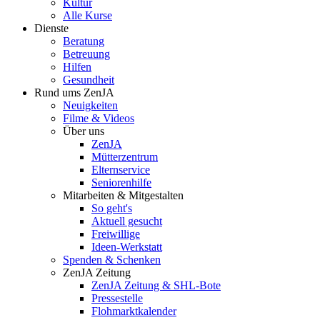
Kultur
Alle Kurse
Dienste
Beratung
Betreuung
Hilfen
Gesundheit
Rund ums ZenJA
Neuigkeiten
Filme & Videos
Über uns
ZenJA
Mütterzentrum
Elternservice
Seniorenhilfe
Mitarbeiten & Mitgestalten
So geht's
Aktuell gesucht
Freiwillige
Ideen-Werkstatt
Spenden & Schenken
ZenJA Zeitung
ZenJA Zeitung & SHL-Bote
Pressestelle
Flohmarktkalender