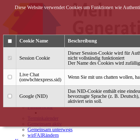
Diese Website verwendet Cookies um Funktionen wie Authentifi
Cookie Name
Beschreibung
Dieser Session-Cookie wird für Auth
Session Cookie
nicht vollständig funktioniert
Der Name des Cookies wird zufällig 
Anmelden
Live Chat
Wenn Sie mit uns chatten wollen, ha
(onwbchtexpress.sid)
Startseite
Das NID-Cookie enthält eine eindeut
Treffpunkt Jung & Alt
Google (NID)
bevorzugte Sprache (z. B. Deutsch),
aktiviert sein soll.
40 Jahre Mütterzentrum
Familiencafé
Terminkalender
Gemeinsam aktiv
Gemeinsam unterwegs
wirFAIRändern