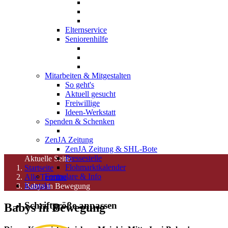
Elternservice
Seniorenhilfe
Mitarbeiten & Mitgestalten
So geht's
Aktuell gesucht
Freiwillige
Ideen-Werkstatt
Spenden & Schenken
ZenJA Zeitung
ZenJA Zeitung & SHL-Bote
Pressestelle
Aktuelle Seite:
Flohmarktkalender
Startseite
Formulare & Info
Alle Termine
Kontakt
Babys in Bewegung
Schriftgröße anpassen
Babys in Bewegung