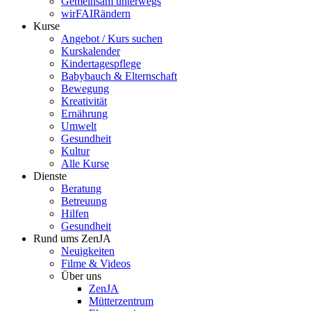
Gemeinsam unterwegs
wirFAIRändern
Kurse
Angebot / Kurs suchen
Kurskalender
Kindertagespflege
Babybauch & Elternschaft
Bewegung
Kreativität
Ernährung
Umwelt
Gesundheit
Kultur
Alle Kurse
Dienste
Beratung
Betreuung
Hilfen
Gesundheit
Rund ums ZenJA
Neuigkeiten
Filme & Videos
Über uns
ZenJA
Mütterzentrum