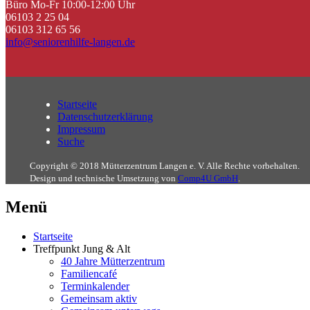
Büro Mo-Fr 10:00-12:00 Uhr
06103 2 25 04
06103 312 65 56
info@seniorenhilfe-langen.de
Startseite
Datenschutzerklärung
Impressum
Suche
Copyright © 2018 Mütterzentrum Langen e. V. Alle Rechte vorbehalten.
Design und technische Umsetzung von
Comp4U GmbH
.
Menü
Startseite
Treffpunkt Jung & Alt
40 Jahre Mütterzentrum
Familiencafé
Terminkalender
Gemeinsam aktiv