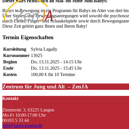
Dieser Kurs richtet sich an Mai- bis Mitte Juni-Babys!
Babys in Bewegung ist ein Programm für Babys im Alter von drei bi
Über Sinnes- und Bewegungsanregungen wird sowohl die psychosoziale 
durch Lieder, Finger- und Schaukelspiele sowie durch Bewegungsanreg
Diese Zeit gehört ganz Ihnen und Ihrem Baby!
Termin Eigenschaften
Kursleitung
Sylvia Lagally
Kursnummer
13925
Beginn
Do, 13.11.2025 - 14:15 Uhr
Ende
Do, 13.11.2025 - 15:45 Uhr
Kosten
100,00 € für 10 Termine
Zentrum für Jung und Alt – ZenJA
Kontakt
Zimmerstr. 3, 63225 Langen
Mo-Fr 10:00-17:00 Uhr
06103 5 33 44
info@zenja-langen.de