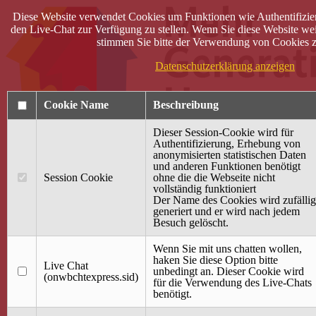
Diese Website verwendet Cookies um Funktionen wie Authentifizie
den Live-Chat zur Verfügung zu stellen. Wenn Sie diese Website wei
stimmen Sie bitte der Verwendung von Cookies z
Datenschutzerklärung anzeigen
Cookie Name
Beschreibung
Dieser Session-Cookie wird für
Authentifizierung, Erhebung von
anonymisierten statistischen Daten
und anderen Funktionen benötigt
Anmelden
Session Cookie
ohne die die Webseite nicht
vollständig funktioniert
Startseite
Der Name des Cookies wird zufällig
generiert und er wird nach jedem
Treffpunkt Jung & Alt
Besuch gelöscht.
40 Jahre Mütterzentrum
Familiencafé
Wenn Sie mit uns chatten wollen,
haken Sie diese Option bitte
Live Chat
Terminkalender
unbedingt an. Dieser Cookie wird
(onwbchtexpress.sid)
Gemeinsam aktiv
für die Verwendung des Live-Chats
Gemeinsam unterwegs
benötigt.
wirFAIRändern