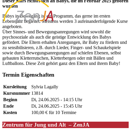
Dieser Kurs richtet sich an Babys, die
im Februar 2025 geboren
wurden
Babys in Bewegung ist ein Programm, das gerne im ersten
Lebensjahr begleitet. Meistens werden 3 aufeinanderfolgende Kurse
angeboten.
Über Sinnes- und Bewegungsanregungen wird sowohl die
psychosoziale als auch die geistige Entwicklung des Babys
gefördert. Die Eltern erhalten Anregungen, ihr Baby zu fördern und
zu sensibilisieren, z.B. durch Lieder, Finger- und Schaukelspiele
sowie durch Bewegungsanregungen auf schiefen Ebenen, selbst
gebauten Kletterrutschen, Kletterbergen oder mit Bällen und
Luftballons. Diese Zeit gehört ganz den Eltern und ihrem Baby!
Termin Eigenschaften
Kursleitung
Sylvia Lagally
Kursnummer
13814
Beginn
Di, 24.06.2025 - 14:15 Uhr
Ende
Di, 24.06.2025 - 15:45 Uhr
Kosten
100,00 € für 10 Termine
Zentrum für Jung und Alt – ZenJA