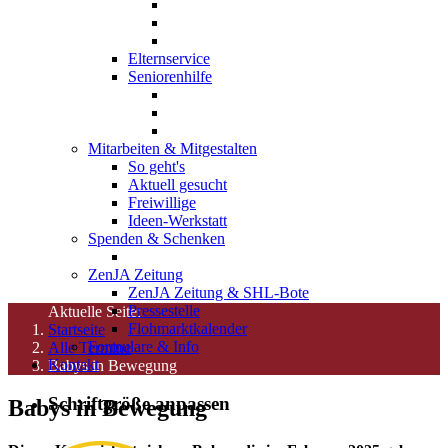
Elternservice
Seniorenhilfe
Mitarbeiten & Mitgestalten
So geht's
Aktuell gesucht
Freiwillige
Ideen-Werkstatt
Spenden & Schenken
ZenJA Zeitung
ZenJA Zeitung & SHL-Bote
Pressestelle
Aktuelle Seite:
Flohmarktkalender
Startseite
Formulare & Info
Alle Termine
Kontakt
Babys in Bewegung
Schriftgröße anpassen
Babys in Bewegung