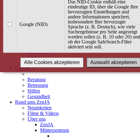
Kurse
Das NID-Cookie enthält eine
Angebot / Kurs suchen
eindeutige ID, über die Google Ihre
bevorzugten Einstellungen und
Kurskalender
andere Informationen speichert,
Kindertagespflege
insbesondere Ihre bevorzugte
Babybauch & Elternschaft
Google (NID)
Sprache (z. B. Deutsch), wie viele
Bewegung
Suchergebnisse pro Seite angezeigt
Kreativität
werden sollen (z. B. 10 oder 20) un
Ernährung
ob der Google SafeSearch-Filter
Umwelt
aktiviert sein soll.
Gesundheit
Kultur
Alle Cookies akzeptieren
Auswahl akzeptieren
Alle Kurse
Dienste
Beratung
Betreuung
Hilfen
Gesundheit
Rund ums ZenJA
Neuigkeiten
Filme & Videos
Über uns
ZenJA
Mütterzentrum