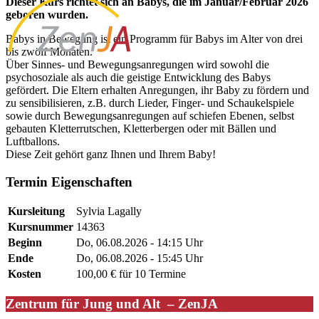
Dieser Kurs richtet sich an Babys, die im Januar/Februar 2026
geboren wurden.
Babys in Bewegung ist ein Programm für Babys im Alter von drei
bis zwölf Monaten.
Über Sinnes- und Bewegungsanregungen wird sowohl die
psychosoziale als auch die geistige Entwicklung des Babys
gefördert. Die Eltern erhalten Anregungen, ihr Baby zu fördern und
zu sensibilisieren, z.B. durch Lieder, Finger- und Schaukelspiele
sowie durch Bewegungsanregungen auf schiefen Ebenen, selbst
gebauten Kletterrutschen, Kletterbergen oder mit Bällen und
Luftballons.
Diese Zeit gehört ganz Ihnen und Ihrem Baby!
Termin Eigenschaften
Kursleitung
Sylvia Lagally
Kursnummer
14363
Beginn
Do, 06.08.2026 - 14:15 Uhr
Ende
Do, 06.08.2026 - 15:45 Uhr
Kosten
100,00 € für 10 Termine
Zentrum für Jung und Alt – ZenJA