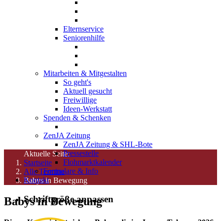
Elternservice
Seniorenhilfe
Mitarbeiten & Mitgestalten
So geht's
Aktuell gesucht
Freiwillige
Ideen-Werkstatt
Spenden & Schenken
ZenJA Zeitung
ZenJA Zeitung & SHL-Bote
Pressestelle
Aktuelle Seite:
Flohmarktkalender
Startseite
Formulare & Info
Alle Termine
Kontakt
Babys in Bewegung
Schriftgröße anpassen
Babys in Bewegung