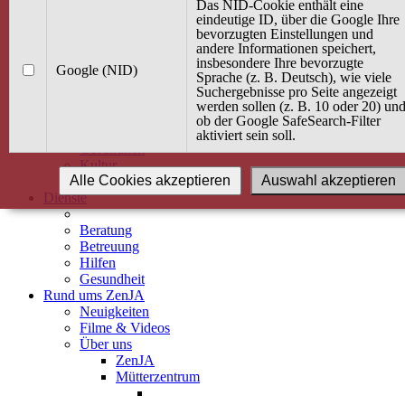
Kurse
Das NID-Cookie enthält eine
Angebot / Kurs suchen
eindeutige ID, über die Google Ihre
bevorzugten Einstellungen und
Kurskalender
andere Informationen speichert,
Kindertagespflege
insbesondere Ihre bevorzugte
Babybauch & Elternschaft
Google (NID)
Sprache (z. B. Deutsch), wie viele
Bewegung
Suchergebnisse pro Seite angezeigt
Kreativität
werden sollen (z. B. 10 oder 20) un
Ernährung
ob der Google SafeSearch-Filter
Umwelt
aktiviert sein soll.
Gesundheit
Kultur
Alle Cookies akzeptieren
Auswahl akzeptieren
Alle Kurse
Dienste
Beratung
Betreuung
Hilfen
Gesundheit
Rund ums ZenJA
Neuigkeiten
Filme & Videos
Über uns
ZenJA
Mütterzentrum