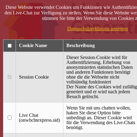
Diese Website verwendet Cookies um Funktionen wie Authentifizie
den Live-Chat zur Verfügung zu stellen. Wenn Sie diese Website wei
stimmen Sie bitte der Verwendung von Cookies z
Datenschutzerklärung anzeigen
Cookie Name
Beschreibung
Dieser Session-Cookie wird für
Authentifizierung, Erhebung von
anonymisierten statistischen Daten
und anderen Funktionen benötigt
Anmelden
Session Cookie
ohne die die Webseite nicht
vollständig funktioniert
Startseite
Der Name des Cookies wird zufällig
generiert und er wird nach jedem
Treffpunkt Jung & Alt
Besuch gelöscht.
40 Jahre Mütterzentrum
Familiencafé
Wenn Sie mit uns chatten wollen,
haken Sie diese Option bitte
Live Chat
Terminkalender
unbedingt an. Dieser Cookie wird
(onwbchtexpress.sid)
Gemeinsam aktiv
für die Verwendung des Live-Chats
Gemeinsam unterwegs
benötigt.
wirFAIRändern