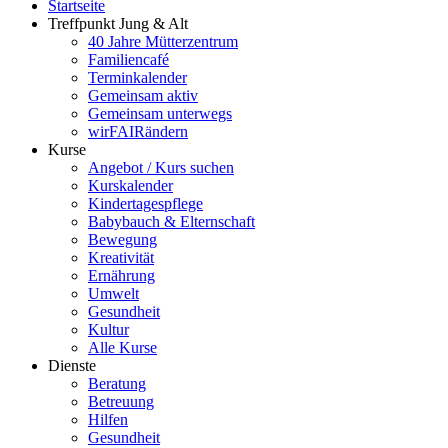
Startseite
Treffpunkt Jung & Alt
40 Jahre Mütterzentrum
Familiencafé
Terminkalender
Gemeinsam aktiv
Gemeinsam unterwegs
wirFAIRändern
Kurse
Angebot / Kurs suchen
Kurskalender
Kindertagespflege
Babybauch & Elternschaft
Bewegung
Kreativität
Ernährung
Umwelt
Gesundheit
Kultur
Alle Kurse
Dienste
Beratung
Betreuung
Hilfen
Gesundheit