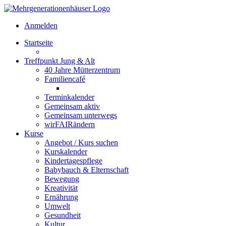
Anmelden
Startseite
Treffpunkt Jung & Alt
40 Jahre Mütterzentrum
Familiencafé
Terminkalender
Gemeinsam aktiv
Gemeinsam unterwegs
wirFAIRändern
Kurse
Angebot / Kurs suchen
Kurskalender
Kindertagespflege
Babybauch & Elternschaft
Bewegung
Kreativität
Ernährung
Umwelt
Gesundheit
Kultur