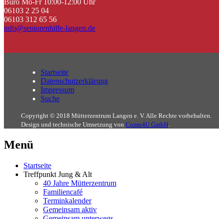
Büro Mo-Fr 10:00-12:00 Uhr
06103 2 25 04
06103 312 65 56
info@seniorenhilfe-langen.de
Startseite
Datenschutzerklärung
Impressum
Suche
Copyright © 2018 Mütterzentrum Langen e. V. Alle Rechte vorbehalten.
Design und technische Umsetzung von
Comp4U GmbH
.
Menü
Startseite
Treffpunkt Jung & Alt
40 Jahre Mütterzentrum
Familiencafé
Terminkalender
Gemeinsam aktiv
Gemeinsam unterwegs