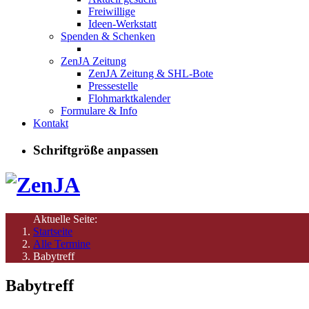
Freiwillige
Ideen-Werkstatt
Spenden & Schenken
ZenJA Zeitung
ZenJA Zeitung & SHL-Bote
Pressestelle
Flohmarktkalender
Formulare & Info
Kontakt
Schriftgröße anpassen
Aktuelle Seite:
Startseite
Alle Termine
Babytreff
Babytreff