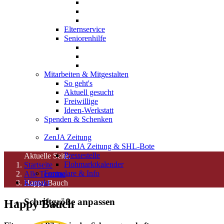
Elternservice
Seniorenhilfe
Mitarbeiten & Mitgestalten
So geht's
Aktuell gesucht
Freiwillige
Ideen-Werkstatt
Spenden & Schenken
ZenJA Zeitung
ZenJA Zeitung & SHL-Bote
Pressestelle
Aktuelle Seite:
Flohmarktkalender
Startseite
Formulare & Info
Alle Termine
Kontakt
Happy Bauch
Schriftgröße anpassen
Happy Bauch