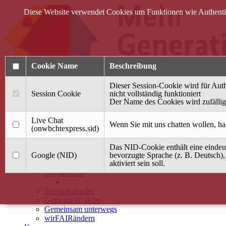
Diese Website verwendet Cookies um Funktionen wie Authentifi
Cookie Name
Beschreibung
Dieser Session-Cookie wird für Auth
Session Cookie
nicht vollständig funktioniert
Der Name des Cookies wird zufällig 
Anmelden
Live Chat
Wenn Sie mit uns chatten wollen, ha
(onwbchtexpress.sid)
Startseite
Das NID-Cookie enthält eine eindeut
Treffpunkt Jung & Alt
Google (NID)
bevorzugte Sprache (z. B. Deutsch),
aktiviert sein soll.
40 Jahre Mütterzentrum
Familiencafé
Terminkalender
Gemeinsam aktiv
Gemeinsam unterwegs
wirFAIRändern