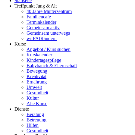
Startseite
Treffpunkt Jung & Alt
40 Jahre Mütterzentrum
Familiencafé
Terminkalender
Gemeinsam aktiv
Gemeinsam unterwegs
wirFAIRändern
Kurse
Angebot / Kurs suchen
Kurskalender
Kindertagespflege
Babybauch & Elternschaft
Bewegung
Kreativität
Ernährung
Umwelt
Gesundheit
Kultur
Alle Kurse
Dienste
Beratung
Betreuung
Hilfen
Gesundheit