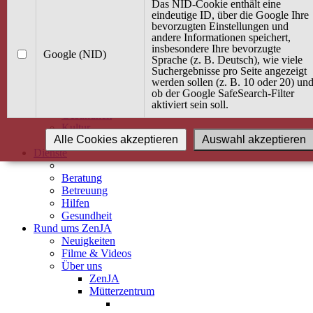
Kurse
Das NID-Cookie enthält eine
Angebot / Kurs suchen
eindeutige ID, über die Google Ihre
bevorzugten Einstellungen und
Kurskalender
andere Informationen speichert,
Kindertagespflege
insbesondere Ihre bevorzugte
Babybauch & Elternschaft
Google (NID)
Sprache (z. B. Deutsch), wie viele
Bewegung
Suchergebnisse pro Seite angezeigt
Kreativität
werden sollen (z. B. 10 oder 20) un
Ernährung
ob der Google SafeSearch-Filter
Umwelt
aktiviert sein soll.
Gesundheit
Kultur
Alle Cookies akzeptieren
Auswahl akzeptieren
Alle Kurse
Dienste
Beratung
Betreuung
Hilfen
Gesundheit
Rund ums ZenJA
Neuigkeiten
Filme & Videos
Über uns
ZenJA
Mütterzentrum