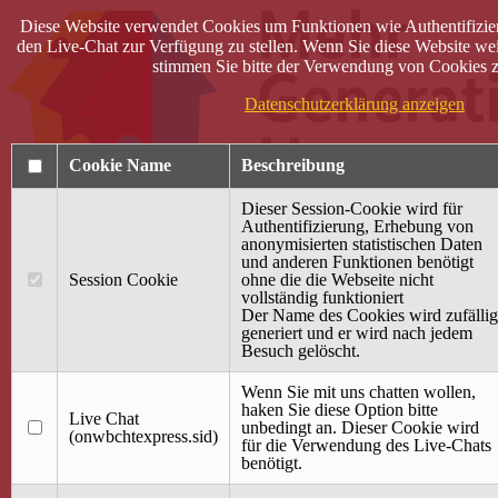
Diese Website verwendet Cookies um Funktionen wie Authentifizie
den Live-Chat zur Verfügung zu stellen. Wenn Sie diese Website wei
stimmen Sie bitte der Verwendung von Cookies z
Datenschutzerklärung anzeigen
Cookie Name
Beschreibung
Dieser Session-Cookie wird für
Authentifizierung, Erhebung von
anonymisierten statistischen Daten
und anderen Funktionen benötigt
Anmelden
Session Cookie
ohne die die Webseite nicht
vollständig funktioniert
Startseite
Der Name des Cookies wird zufällig
generiert und er wird nach jedem
Treffpunkt Jung & Alt
Besuch gelöscht.
40 Jahre Mütterzentrum
Familiencafé
Wenn Sie mit uns chatten wollen,
haken Sie diese Option bitte
Live Chat
Terminkalender
unbedingt an. Dieser Cookie wird
(onwbchtexpress.sid)
Gemeinsam aktiv
für die Verwendung des Live-Chats
Gemeinsam unterwegs
benötigt.
wirFAIRändern