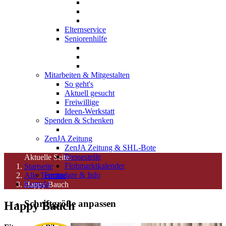
Elternservice
Seniorenhilfe
Mitarbeiten & Mitgestalten
So geht's
Aktuell gesucht
Freiwillige
Ideen-Werkstatt
Spenden & Schenken
ZenJA Zeitung
ZenJA Zeitung & SHL-Bote
Pressestelle
Aktuelle Seite:
Flohmarktkalender
Startseite
Formulare & Info
Alle Termine
Kontakt
Happy Bauch
Schriftgröße anpassen
Happy Bauch