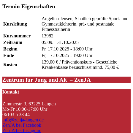
Termin Eigenschaften
Angelina Jensen, Staatlich geprüfte Sport- und
Kursleitung
Gymnastiklehrerin, prä- und postnatale
Fitnesstrainerin
Kursnummer
13982
Zeitraum
05.09. - 31.10.2025
Beginn
Fr, 17.10.2025 - 18:00 Uhr
Ende
Fr, 17.10.2025 - 19:00 Uhr
139,00 € / Präventionskurs - Gesetzliche
Kosten
Krankenkasse bezuschusst mind. 75,00 €
Zentrum für Jung und Alt – ZenJA
Kontakt
Zimmerstr. 3, 63225 Langen
Mo-Fr 10:00-17:00 Uhr
06103 5 33 44
info@zenja-langen.de
ZenJA bei Facebook
ZenJA bei Instagram