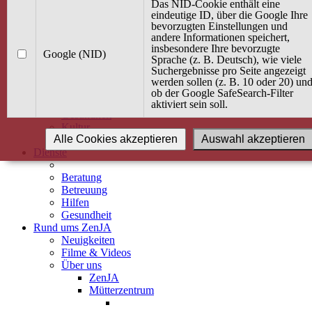
Kurse
Das NID-Cookie enthält eine
Angebot / Kurs suchen
eindeutige ID, über die Google Ihre
bevorzugten Einstellungen und
Kurskalender
andere Informationen speichert,
Kindertagespflege
insbesondere Ihre bevorzugte
Babybauch & Elternschaft
Google (NID)
Sprache (z. B. Deutsch), wie viele
Bewegung
Suchergebnisse pro Seite angezeigt
Kreativität
werden sollen (z. B. 10 oder 20) un
Ernährung
ob der Google SafeSearch-Filter
Umwelt
aktiviert sein soll.
Gesundheit
Kultur
Alle Cookies akzeptieren
Auswahl akzeptieren
Alle Kurse
Dienste
Beratung
Betreuung
Hilfen
Gesundheit
Rund ums ZenJA
Neuigkeiten
Filme & Videos
Über uns
ZenJA
Mütterzentrum