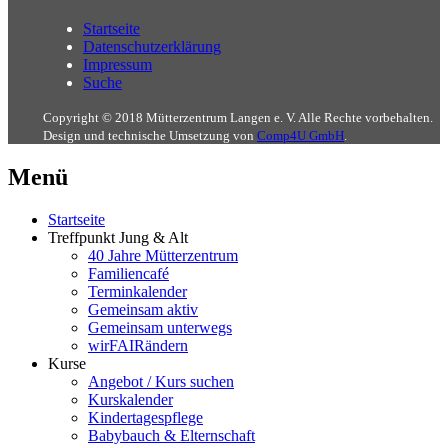
Startseite
Datenschutzerklärung
Impressum
Suche
Copyright © 2018 Mütterzentrum Langen e. V. Alle Rechte vorbehalten.
Design und technische Umsetzung von
Comp4U GmbH
.
Menü
Startseite
Treffpunkt Jung & Alt
40 Jahre Mütterzentrum
Familiencafé
Terminkalender
Gemeinsam aktiv
Gemeinsam unterwegs
wirFAIRändern
Kurse
Angebot / Kurs suchen
Kurskalender
Kindertagespflege
Babybauch & Elternschaft