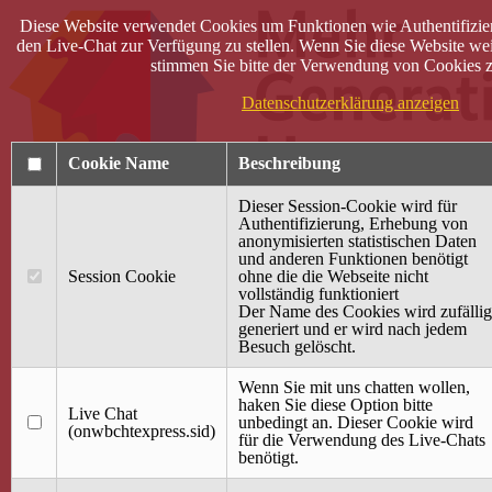
Diese Website verwendet Cookies um Funktionen wie Authentifizie
den Live-Chat zur Verfügung zu stellen. Wenn Sie diese Website wei
stimmen Sie bitte der Verwendung von Cookies z
Datenschutzerklärung anzeigen
Cookie Name
Beschreibung
Dieser Session-Cookie wird für
Authentifizierung, Erhebung von
anonymisierten statistischen Daten
und anderen Funktionen benötigt
Anmelden
Session Cookie
ohne die die Webseite nicht
vollständig funktioniert
Startseite
Der Name des Cookies wird zufällig
generiert und er wird nach jedem
Treffpunkt Jung & Alt
Besuch gelöscht.
40 Jahre Mütterzentrum
Familiencafé
Wenn Sie mit uns chatten wollen,
haken Sie diese Option bitte
Live Chat
Terminkalender
unbedingt an. Dieser Cookie wird
(onwbchtexpress.sid)
Gemeinsam aktiv
für die Verwendung des Live-Chats
Gemeinsam unterwegs
benötigt.
wirFAIRändern