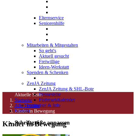
Elternservice
Seniorenhilfe
Mitarbeiten & Mitgestalten
So geht's
Aktuell gesucht
Freiwillige
Ideen-Werkstatt
Spenden & Schenken
ZenJA Zeitung
ZenJA Zeitung & SHL-Bote
Pressestelle
Aktuelle Seite:
Flohmarktkalender
Startseite
Formulare & Info
Alle Termine
Kontakt
Kinder in Bewegung
Schriftgröße anpassen
Kinder in Bewegung