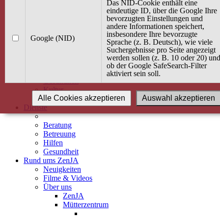
Kurse
Das NID-Cookie enthält eine
Angebot / Kurs suchen
eindeutige ID, über die Google Ihre
bevorzugten Einstellungen und
Kurskalender
andere Informationen speichert,
Kindertagespflege
insbesondere Ihre bevorzugte
Babybauch & Elternschaft
Google (NID)
Sprache (z. B. Deutsch), wie viele
Bewegung
Suchergebnisse pro Seite angezeigt
Kreativität
werden sollen (z. B. 10 oder 20) un
Ernährung
ob der Google SafeSearch-Filter
Umwelt
aktiviert sein soll.
Gesundheit
Kultur
Alle Cookies akzeptieren
Auswahl akzeptieren
Alle Kurse
Dienste
Beratung
Betreuung
Hilfen
Gesundheit
Rund ums ZenJA
Neuigkeiten
Filme & Videos
Über uns
ZenJA
Mütterzentrum