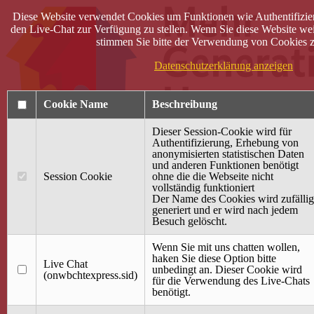
Diese Website verwendet Cookies um Funktionen wie Authentifizie
den Live-Chat zur Verfügung zu stellen. Wenn Sie diese Website wei
stimmen Sie bitte der Verwendung von Cookies z
Datenschutzerklärung anzeigen
Cookie Name
Beschreibung
Dieser Session-Cookie wird für
Authentifizierung, Erhebung von
anonymisierten statistischen Daten
und anderen Funktionen benötigt
Anmelden
Session Cookie
ohne die die Webseite nicht
vollständig funktioniert
Startseite
Der Name des Cookies wird zufällig
generiert und er wird nach jedem
Treffpunkt Jung & Alt
Besuch gelöscht.
40 Jahre Mütterzentrum
Familiencafé
Wenn Sie mit uns chatten wollen,
haken Sie diese Option bitte
Live Chat
Terminkalender
unbedingt an. Dieser Cookie wird
(onwbchtexpress.sid)
Gemeinsam aktiv
für die Verwendung des Live-Chats
Gemeinsam unterwegs
benötigt.
wirFAIRändern