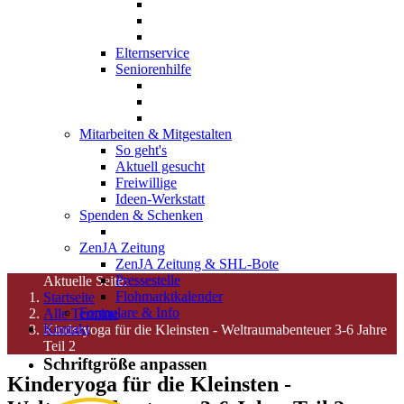
Elternservice
Seniorenhilfe
Mitarbeiten & Mitgestalten
So geht's
Aktuell gesucht
Freiwillige
Ideen-Werkstatt
Spenden & Schenken
ZenJA Zeitung
ZenJA Zeitung & SHL-Bote
Pressestelle
Aktuelle Seite:
Flohmarktkalender
Startseite
Formulare & Info
Alle Termine
Kontakt
Kinderyoga für die Kleinsten - Weltraumabenteuer 3-6 Jahre
Teil 2
Schriftgröße anpassen
Kinderyoga für die Kleinsten -