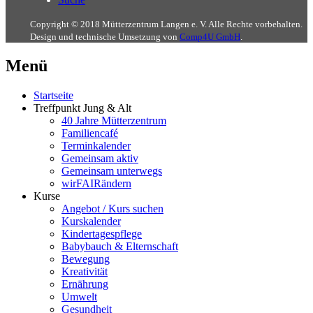
Copyright © 2018 Mütterzentrum Langen e. V. Alle Rechte vorbehalten.
Design und technische Umsetzung von
Comp4U GmbH
.
Menü
Startseite
Treffpunkt Jung & Alt
40 Jahre Mütterzentrum
Familiencafé
Terminkalender
Gemeinsam aktiv
Gemeinsam unterwegs
wirFAIRändern
Kurse
Angebot / Kurs suchen
Kurskalender
Kindertagespflege
Babybauch & Elternschaft
Bewegung
Kreativität
Ernährung
Umwelt
Gesundheit