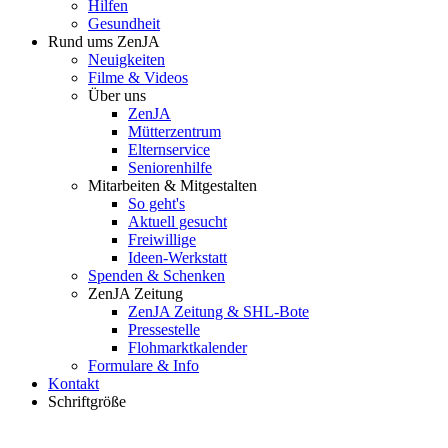
Hilfen
Gesundheit
Rund ums ZenJA
Neuigkeiten
Filme & Videos
Über uns
ZenJA
Mütterzentrum
Elternservice
Seniorenhilfe
Mitarbeiten & Mitgestalten
So geht's
Aktuell gesucht
Freiwillige
Ideen-Werkstatt
Spenden & Schenken
ZenJA Zeitung
ZenJA Zeitung & SHL-Bote
Pressestelle
Flohmarktkalender
Formulare & Info
Kontakt
Schriftgröße