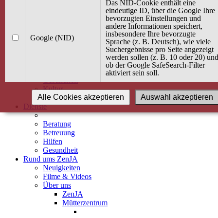
Kurse
Das NID-Cookie enthält eine
Angebot / Kurs suchen
eindeutige ID, über die Google Ihre
bevorzugten Einstellungen und
Kurskalender
andere Informationen speichert,
Kindertagespflege
insbesondere Ihre bevorzugte
Babybauch & Elternschaft
Google (NID)
Sprache (z. B. Deutsch), wie viele
Bewegung
Suchergebnisse pro Seite angezeigt
Kreativität
werden sollen (z. B. 10 oder 20) un
Ernährung
ob der Google SafeSearch-Filter
Umwelt
aktiviert sein soll.
Gesundheit
Kultur
Alle Cookies akzeptieren
Auswahl akzeptieren
Alle Kurse
Dienste
Beratung
Betreuung
Hilfen
Gesundheit
Rund ums ZenJA
Neuigkeiten
Filme & Videos
Über uns
ZenJA
Mütterzentrum