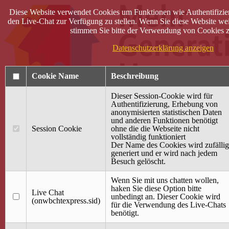
Diese Website verwendet Cookies um Funktionen wie Authentifizie
den Live-Chat zur Verfügung zu stellen. Wenn Sie diese Website wei
stimmen Sie bitte der Verwendung von Cookies z
Datenschutzerklärung anzeigen
Cookie Name
Beschreibung
Dieser Session-Cookie wird für
Authentifizierung, Erhebung von
anonymisierten statistischen Daten
und anderen Funktionen benötigt
Anmelden
Session Cookie
ohne die die Webseite nicht
vollständig funktioniert
Startseite
Der Name des Cookies wird zufällig
generiert und er wird nach jedem
Treffpunkt Jung & Alt
Besuch gelöscht.
40 Jahre Mütterzentrum
Familiencafé
Wenn Sie mit uns chatten wollen,
haken Sie diese Option bitte
Live Chat
Terminkalender
unbedingt an. Dieser Cookie wird
(onwbchtexpress.sid)
Gemeinsam aktiv
für die Verwendung des Live-Chats
Gemeinsam unterwegs
benötigt.
wirFAIRändern