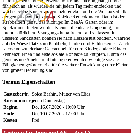
Eure Kleinen sind mittlerweile im Krabbelalter angelangt und es
fühlt sich an, als würden sie mit jedem Tag mehr entdecken und
wachsen. Die Kinder wollen mehr erleben und die Welt außerhalb
der gemütlichen Decken und Spieldecken erkunden. Dann ist der
Krabbeltreff genau das Richtige: Im ZenJA-Garten oder im
Spielzimmer bieten wir den Kleinen die ideale Umgebung, um
ihrem natürlichen Bewegungsdrang freien Lauf zu lassen. In
unserem Sandkasten können sie nach Herzenslust buddeln, während
auf der Wiese Platz zum Krabbeln, Laufen und Entdecken ist. Auch
ist er eine wunderbare Gelegenheit für eure Kinder, andere Kinder
kennenzulernen und erste soziale Kontakte zu knüpfen. Durch das
gemeinsame Spielen und Interagieren werden wichtige soziale
Fähigkeiten gefördert, die für die weitere Entwicklung eurer Kleinen
von großer Bedeutung sind.
Termin Eigenschaften
Gastgeber/in
Solea Beshiri, Mutter von Elias
Kursnummer
jeden Donnerstag
Beginn
Do, 16.07.2026 - 10:00 Uhr
Ende
Do, 16.07.2026 - 12:00 Uhr
Kosten
Frei
Zentrum für Jung und Alt – ZenJA