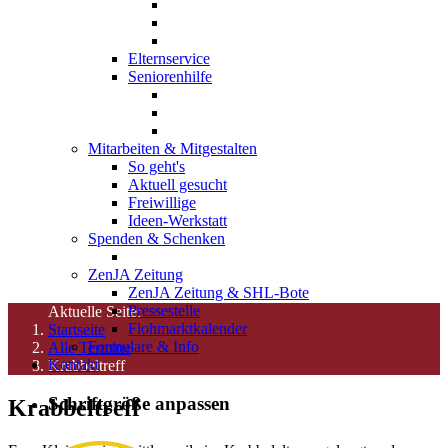
Elternservice
Seniorenhilfe
Mitarbeiten & Mitgestalten
So geht's
Aktuell gesucht
Freiwillige
Ideen-Werkstatt
Spenden & Schenken
ZenJA Zeitung
ZenJA Zeitung & SHL-Bote
Pressestelle
Aktuelle Seite:
Flohmarktkalender
Startseite
Formulare & Info
Alle Termine
Kontakt
Krabbeltreff
Schriftgröße anpassen
Krabbeltreff