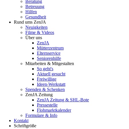
Beratung
Betreuung
Hilfen
Gesundheit
Rund ums ZenJA
Neuigkeiten
Filme & Videos
Über uns
ZenJA
Mütterzentrum
Elternservice
Seniorenhilfe
Mitarbeiten & Mitgestalten
So geht's
Aktuell gesucht
Freiwillige
Ideen-Werkstatt
Spenden & Schenken
ZenJA Zeitung
ZenJA Zeitung & SHL-Bote
Pressestelle
Flohmarktkalender
Formulare & Info
Kontakt
Schriftgröße