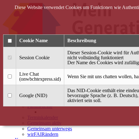
Diese Website verwendet Cookies um Funktionen wie Authentifi
Cookie Name
Beschreibung
Dieser Session-Cookie wird für Auth
Session Cookie
nicht vollständig funktioniert
Der Name des Cookies wird zufällig 
Anmelden
Live Chat
Wenn Sie mit uns chatten wollen, ha
(onwbchtexpress.sid)
Startseite
Das NID-Cookie enthält eine eindeut
Treffpunkt Jung & Alt
Google (NID)
bevorzugte Sprache (z. B. Deutsch),
aktiviert sein soll.
40 Jahre Mütterzentrum
Familiencafé
Terminkalender
Gemeinsam aktiv
Gemeinsam unterwegs
wirFAIRändern