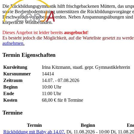
Die Rückbildungsgymnastik hilft frischgebackenen Müttern, das ursp
sowie Beckenbodentraining unterstützen die Rückbildungsvorgänge eff
Beschwerden vorgebeugt werden. Neben Anspannungsübungen sind Lo
körperliche Wohlbefinden.
Dieses Angebot ist leider bereits
ausgebucht
!
Es besteht jedoch die Möglichkeit, auf die Warteliste gesetzt zu werd
aufnehmen
.
Termin Eigenschaften
Kursleitung
Irina Kitzmann, staatl. gepr. Gymnastiklehrerin
Kursnummer
14414
Zeitraum
14.07. - 07.08.2026
Beginn
10:00 Uhr
Ende
11:00 Uhr
Kosten
68,00 € für 8 Termine
Termine
Termin
Beginn
En
Rückbildung mit Baby ab 14.07.
Di, 11.08.2026 - 10:00
Di, 11.08.20