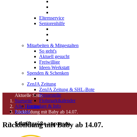
Elternservice
Seniorenhilfe
Mitarbeiten & Mitgestalten
So geht's
Aktuell gesucht
Freiwillige
Ideen-Werkstatt
Spenden & Schenken
ZenJA Zeitung
ZenJA Zeitung & SHL-Bote
Pressestelle
Aktuelle Seite:
Flohmarktkalender
Startseite
Formulare & Info
Alle Termine
Kontakt
Rückbildung mit Baby ab 14.07.
Schriftgröße anpassen
Rückbildung mit Baby ab 14.07.