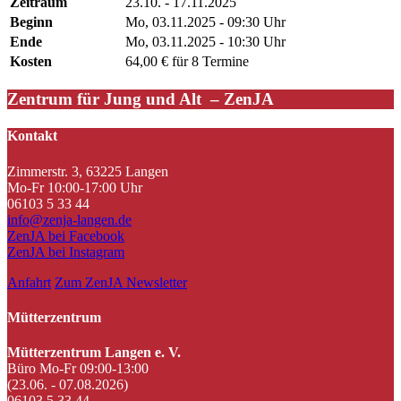
Zeitraum
23.10. - 17.11.2025
Beginn
Mo, 03.11.2025 - 09:30 Uhr
Ende
Mo, 03.11.2025 - 10:30 Uhr
Kosten
64,00 € für 8 Termine
Zentrum für Jung und Alt – ZenJA
Kontakt
Zimmerstr. 3, 63225 Langen
Mo-Fr 10:00-17:00 Uhr
06103 5 33 44
info@zenja-langen.de
ZenJA bei Facebook
ZenJA bei Instagram
Anfahrt
Zum ZenJA Newsletter
Mütterzentrum
Mütterzentrum Langen e. V.
Büro Mo-Fr 09:00-13:00
(23.06. - 07.08.2026)
06103 5 33 44