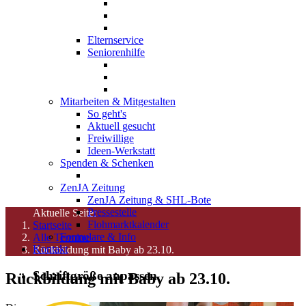
Elternservice
Seniorenhilfe
Mitarbeiten & Mitgestalten
So geht's
Aktuell gesucht
Freiwillige
Ideen-Werkstatt
Spenden & Schenken
ZenJA Zeitung
ZenJA Zeitung & SHL-Bote
Pressestelle
Aktuelle Seite:
Flohmarktkalender
Startseite
Formulare & Info
Alle Termine
Kontakt
Rückbildung mit Baby ab 23.10.
Schriftgröße anpassen
Rückbildung mit Baby ab 23.10.