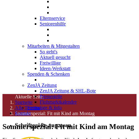
Elternservice
Seniorenhilfe
Mitarbeiten & Mitgestalten
So geht's
Aktuell gesucht
Freiwillige
Ideen-Werkstatt
Spenden & Schenken
ZenJA Zeitung
ZenJA Zeitung & SHL-Bote
Pressestelle
Aktuelle Seite:
Flohmarktkalender
Startseite
Formulare & Info
Alle Termine
Kontakt
Sommerspezial: Fit mit Kind am Montag
Schriftgröße anpassen
Sommerspezial: Fit mit Kind am Montag