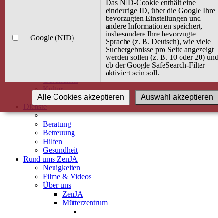
Kurse
Das NID-Cookie enthält eine
Angebot / Kurs suchen
eindeutige ID, über die Google Ihre
bevorzugten Einstellungen und
Kurskalender
andere Informationen speichert,
Kindertagespflege
insbesondere Ihre bevorzugte
Babybauch & Elternschaft
Google (NID)
Sprache (z. B. Deutsch), wie viele
Bewegung
Suchergebnisse pro Seite angezeigt
Kreativität
werden sollen (z. B. 10 oder 20) un
Ernährung
ob der Google SafeSearch-Filter
Umwelt
aktiviert sein soll.
Gesundheit
Kultur
Alle Cookies akzeptieren
Auswahl akzeptieren
Alle Kurse
Dienste
Beratung
Betreuung
Hilfen
Gesundheit
Rund ums ZenJA
Neuigkeiten
Filme & Videos
Über uns
ZenJA
Mütterzentrum