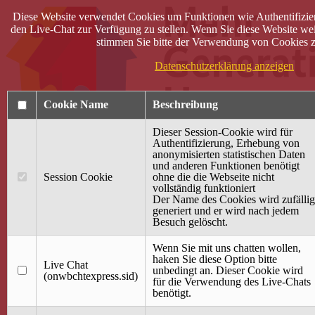
Diese Website verwendet Cookies um Funktionen wie Authentifizie
den Live-Chat zur Verfügung zu stellen. Wenn Sie diese Website wei
stimmen Sie bitte der Verwendung von Cookies z
Datenschutzerklärung anzeigen
Cookie Name
Beschreibung
Dieser Session-Cookie wird für
Authentifizierung, Erhebung von
anonymisierten statistischen Daten
und anderen Funktionen benötigt
Anmelden
Session Cookie
ohne die die Webseite nicht
vollständig funktioniert
Startseite
Der Name des Cookies wird zufällig
generiert und er wird nach jedem
Treffpunkt Jung & Alt
Besuch gelöscht.
40 Jahre Mütterzentrum
Familiencafé
Wenn Sie mit uns chatten wollen,
haken Sie diese Option bitte
Live Chat
Terminkalender
unbedingt an. Dieser Cookie wird
(onwbchtexpress.sid)
Gemeinsam aktiv
für die Verwendung des Live-Chats
Gemeinsam unterwegs
benötigt.
wirFAIRändern