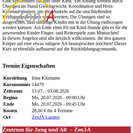
Eine Sporteinheit mit und ohne Kind. Am Anfang werden durch
Übungen im Stand Gleichgewicht, Koordination und Herz-
Kreislauf trainiert, um die Muskeln auf die anschließenden
Kräftigungsübungen vorzubereiten. Die Übungen sind so
ausgerichtet, dass unruhige Kinder mit in die Übung einbezogen
werden können. Am Ende einer Fit mit Kind-Stunde gibt es für die
anwesenden Kinder Finger- und Reiterspiele zum Mitmachen!
In diesem Angebot sind alle herzlich willkommen, die den ganzen
Körper auf eine etwas ruhigere Art beanspruchen möchten! Dieser
Kurs ist ebenfalls aufbauend auf die Rückbildungsgymnastik.
#Irina
Termin Eigenschaften
Kursleitung
Irina Kitzmann
Kursnummer
14479
Zeitraum
13.07. - 03.08.2026
Beginn
Mo, 20.07.2026 - 09:00 Uhr
Ende
Mo, 20.07.2026 - 09:45 Uhr
Kosten
28,00 € für 4 Termine
Ort
ZenJA Langen
Zentrum für Jung und Alt – ZenJA