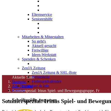
Elternservice
Seniorenhilfe
Mitarbeiten & Mitgestalten
So geht's
Aktuell gesucht
Freiwillige
Ideen-Werkstatt
Spenden & Schenken
ZenJA Zeitung
ZenJA Zeitung & SHL-Bote
Pressestelle
Aktuelle Seite:
Flohmarktkalender
Startseite
Formulare & Info
Alle Termine
Kontakt
Sommerspezial: Irinas Spiel- und Bewegungsgruppe, Fr
Schriftgröße anpassen
Sommerspezial: Irinas Spiel- und Bewegu