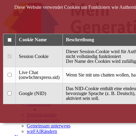
Diese Website verwendet Cookies um Funktionen wie Authentifi
Cookie Name
Beschreibung
Dieser Session-Cookie wird für Auth
Session Cookie
nicht vollständig funktioniert
Der Name des Cookies wird zufällig 
Anmelden
Live Chat
Wenn Sie mit uns chatten wollen, ha
(onwbchtexpress.sid)
Startseite
Das NID-Cookie enthält eine eindeut
Treffpunkt Jung & Alt
Google (NID)
bevorzugte Sprache (z. B. Deutsch),
aktiviert sein soll.
40 Jahre Mütterzentrum
Familiencafé
Terminkalender
Gemeinsam aktiv
Gemeinsam unterwegs
wirFAIRändern