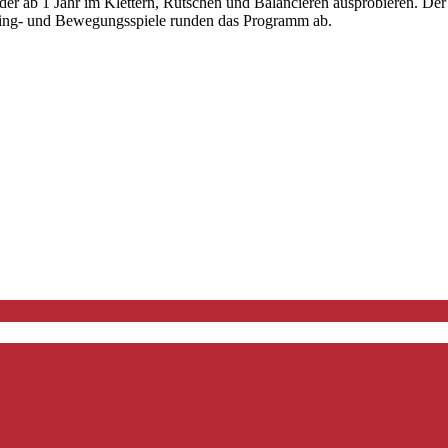
r ab 1 Jahr im Klettern, Rutschen und Balancieren ausprobieren. Der
 Sing- und Bewegungsspiele runden das Programm ab.