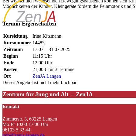
Bei wöchentlich wechselnden Bewegungsbaustellen können sich Kinde
Möglichkeiten der Kinder. Kleingeräte fördern die Feinmotorik und
#Irina
Termin Eigenschaften
Kursleitung
Irina Kitzmann
Kursnummer
14485
Zeitraum
17.07. - 31.07.2025
Beginn
11:15 Uhr
Ende
12:00 Uhr
Kosten
21,00 € für 3 Termine
Ort
ZenJA Langen
Dieses Angebot ist nicht mehr buchbar
Zentrum für Jung und Alt – ZenJA
Kontakt
Zimmerstr. 3, 63225 Langen
Mo-Fr 10:00-17:00 Uhr
06103 5 33 44
info@zenja-langen.de