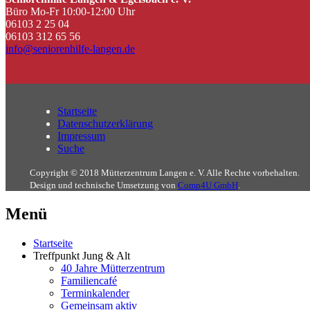
Büro Mo-Fr 10:00-12:00 Uhr
06103 2 25 04
06103 312 65 56
info@seniorenhilfe-langen.de
Startseite
Datenschutzerklärung
Impressum
Suche
Copyright © 2018 Mütterzentrum Langen e. V. Alle Rechte vorbehalten.
Design und technische Umsetzung von
Comp4U GmbH
.
Menü
Startseite
Treffpunkt Jung & Alt
40 Jahre Mütterzentrum
Familiencafé
Terminkalender
Gemeinsam aktiv