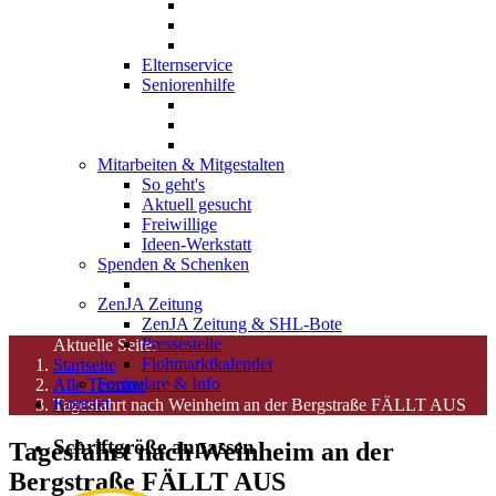
Elternservice
Seniorenhilfe
Mitarbeiten & Mitgestalten
So geht's
Aktuell gesucht
Freiwillige
Ideen-Werkstatt
Spenden & Schenken
ZenJA Zeitung
ZenJA Zeitung & SHL-Bote
Pressestelle
Aktuelle Seite:
Flohmarktkalender
Startseite
Formulare & Info
Alle Termine
Kontakt
Tagesfahrt nach Weinheim an der Bergstraße FÄLLT AUS
Schriftgröße anpassen
Tagesfahrt nach Weinheim an der
Bergstraße FÄLLT AUS