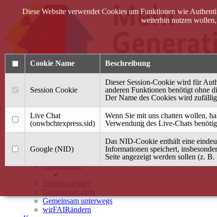
Diese Website verwendet Cookies um Funktionen wie Authentifi
weiterhin nutzen wollen
Cookie Name
Beschreibung
Dieser Session-Cookie wird für Auth
Session Cookie
anderen Funktionen benötigt ohne die
Der Name des Cookies wird zufällig 
Anmelden
Live Chat
Wenn Sie mit uns chatten wollen, ha
(onwbchtexpress.sid)
Verwendung des Live-Chats benötig
Startseite
Das NID-Cookie enthält eine eindeut
Treffpunkt Jung & Alt
Google (NID)
Informationen speichert, insbesonde
Seite angezeigt werden sollen (z. B. 
40 Jahre Mütterzentrum
Familiencafé
Terminkalender
Gemeinsam aktiv
Gemeinsam unterwegs
wirFAIRändern