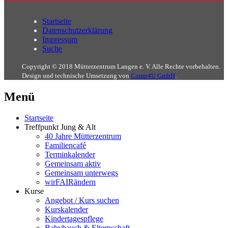
Startseite
Datenschutzerklärung
Impressum
Suche
Copyright © 2018 Mütterzentrum Langen e. V. Alle Rechte vorbehalten.
Design und technische Umsetzung von
Comp4U GmbH
.
Menü
Startseite
Treffpunkt Jung & Alt
40 Jahre Mütterzentrum
Familiencafé
Terminkalender
Gemeinsam aktiv
Gemeinsam unterwegs
wirFAIRändern
Kurse
Angebot / Kurs suchen
Kurskalender
Kindertagespflege
Babybauch & Elternschaft