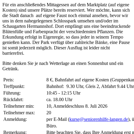
Für ein anschließendes Mittagessen auf dem Marktplatz (auf eigene
Kosten) sind unsere Plätze bereits reserviert. Wer möchte, kann sich
die Stadt danach auf eigene Faust noch einmal ansehen, bevor wir
uns in dem nahegelegenen Schlosspark umsehen und/oder im
Schaugarten Hermannshof. Dort empfängt uns eine beeindruckende
Blütenfülle und Farbenpracht der verschiedensten Pflanzen. Die
Erkundung erfolgt in Eigenregie, so dass jeder in seinem Tempo
genießen kann. Der Park verfügt über zahlreiche Bänke, eine Pause
ist somit jederzeit möglich. Dieser Ausflug ist leider nicht
barrierefrei.
Bitte denken Sie je nach Wetterlage an einen Sonnenhut und ein
Getränk.
Preis:
8 €, Bahnfahrt auf eigene Kosten (Gruppenkar
Treffpunkt:
Bahnhof: 9.30 Uhr, Gleis 2, Abfahrt 9.44 Uhr
Führung:
10:45 - 12:15 Uhr
Rückfahrt:
ca. 18.00 Uhr
Teilnehmer min:
10, Anmeldeschluss 8. Juli 2026
Teilnehmer max:
20
Anmeldung:
per E-Mail (
kurse@seniorenhilfe-langen.de
), 
Büro.
Bemerkung:
Bitte beachten Sie, dass Ihre Anmeldung erst 