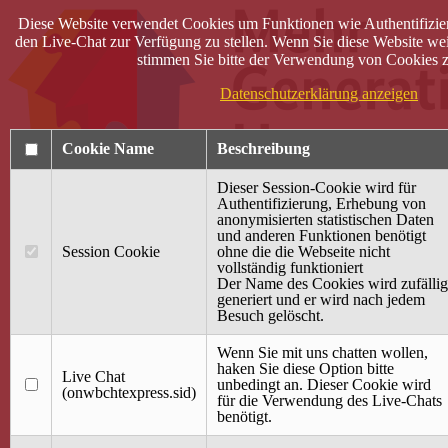
Diese Website verwendet Cookies um Funktionen wie Authentifizie
den Live-Chat zur Verfügung zu stellen. Wenn Sie diese Website wei
stimmen Sie bitte der Verwendung von Cookies z
Datenschutzerklärung anzeigen
Cookie Name
Beschreibung
Dieser Session-Cookie wird für
Authentifizierung, Erhebung von
anonymisierten statistischen Daten
und anderen Funktionen benötigt
Anmelden
Session Cookie
ohne die die Webseite nicht
vollständig funktioniert
Startseite
Der Name des Cookies wird zufällig
generiert und er wird nach jedem
Treffpunkt Jung & Alt
Besuch gelöscht.
40 Jahre Mütterzentrum
Familiencafé
Wenn Sie mit uns chatten wollen,
haken Sie diese Option bitte
Live Chat
Terminkalender
unbedingt an. Dieser Cookie wird
(onwbchtexpress.sid)
Gemeinsam aktiv
für die Verwendung des Live-Chats
Gemeinsam unterwegs
benötigt.
wirFAIRändern