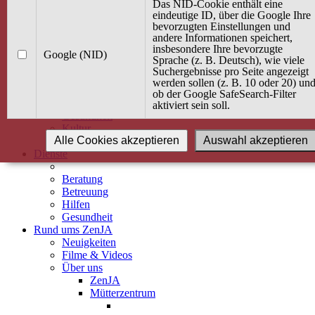
Kurse
Das NID-Cookie enthält eine
Angebot / Kurs suchen
eindeutige ID, über die Google Ihre
bevorzugten Einstellungen und
Kurskalender
andere Informationen speichert,
Kindertagespflege
insbesondere Ihre bevorzugte
Babybauch & Elternschaft
Google (NID)
Sprache (z. B. Deutsch), wie viele
Bewegung
Suchergebnisse pro Seite angezeigt
Kreativität
werden sollen (z. B. 10 oder 20) un
Ernährung
ob der Google SafeSearch-Filter
Umwelt
aktiviert sein soll.
Gesundheit
Kultur
Alle Cookies akzeptieren
Auswahl akzeptieren
Alle Kurse
Dienste
Beratung
Betreuung
Hilfen
Gesundheit
Rund ums ZenJA
Neuigkeiten
Filme & Videos
Über uns
ZenJA
Mütterzentrum