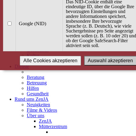
Kurse
Das NID-Cookie enthält eine
Angebot / Kurs suchen
eindeutige ID, über die Google Ihre
bevorzugten Einstellungen und
Kurskalender
andere Informationen speichert,
Kindertagespflege
insbesondere Ihre bevorzugte
Babybauch & Elternschaft
Google (NID)
Sprache (z. B. Deutsch), wie viele
Bewegung
Suchergebnisse pro Seite angezeigt
Kreativität
werden sollen (z. B. 10 oder 20) un
Ernährung
ob der Google SafeSearch-Filter
Umwelt
aktiviert sein soll.
Gesundheit
Kultur
Alle Cookies akzeptieren
Auswahl akzeptieren
Alle Kurse
Dienste
Beratung
Betreuung
Hilfen
Gesundheit
Rund ums ZenJA
Neuigkeiten
Filme & Videos
Über uns
ZenJA
Mütterzentrum