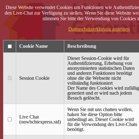
Diese Website verwendet Cookies um Funktionen wie Authentifizie
den Live-Chat zur Verfügung zu stellen. Wenn Sie diese Website wei
stimmen Sie bitte der Verwendung von Cookies z
Datenschutzerklärung anzeigen
Cookie Name
Beschreibung
Dieser Session-Cookie wird für
Authentifizierung, Erhebung von
anonymisierten statistischen Daten
und anderen Funktionen benötigt
Anmelden
Session Cookie
ohne die die Webseite nicht
vollständig funktioniert
Startseite
Der Name des Cookies wird zufällig
generiert und er wird nach jedem
Treffpunkt Jung & Alt
Besuch gelöscht.
40 Jahre Mütterzentrum
Familiencafé
Wenn Sie mit uns chatten wollen,
haken Sie diese Option bitte
Live Chat
Terminkalender
unbedingt an. Dieser Cookie wird
(onwbchtexpress.sid)
Gemeinsam aktiv
für die Verwendung des Live-Chats
Gemeinsam unterwegs
benötigt.
wirFAIRändern