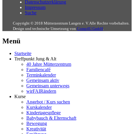
Datenschutzerklärung
Impressum
Suche
Copyright © 2018 Mütterzentrum Langen e. V. Alle Rechte vorbehalten.
Design und technische Umsetzung von
Comp4U GmbH
.
Menü
Startseite
Treffpunkt Jung & Alt
40 Jahre Mütterzentrum
Familiencafé
Terminkalender
Gemeinsam aktiv
Gemeinsam unterwegs
wirFAIRändern
Kurse
Angebot / Kurs suchen
Kurskalender
Kindertagespflege
Babybauch & Elternschaft
Bewegung
Kreativität