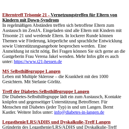
xxx
Elterntreff Trisomie 21
-
Vernetzungstreffen für Eltern von
Kindern mit Down-Syndrom
In regelmäßigen Abständen treffen sich betroffene Eltern zum
Austausch im ZenJA. Eingeladen sind alle Eltern mit Kindern mit
Trisomie 21 und werdende Eltern. In lockerer Runde können
Themen wie Förderung, körperliche und sprachliche Entwicklung
sowie Unterstützungsangebote besprochen werden. Eine
Anmeldung ist nicht nötig. Bei Fragen können Sie sich gerne an die
Gastgeberin Frau Verena Jakel wenden. Mehr Infos gibt es auch
unter:
https://www.t21-hessen.de
MS Selbsthilfegruppe Langen
Leben mit Multiple Sklerose – die Krankheit mit den 1000
Gesichtern. Mit Stefanie Görlitz.
Treff der Diabetes-Selbsthilfegruppe Langen
Die Diabetes-Selbsthilfegruppe lädt ein zum Austausch, Kontakte
knüpfen und gegenseitiger Unterstützung Betroffener. Für
Menschen mit Diabetes (jeder Typ) in und um Langen. Bernt
Kastler. Weitere Infos unter:
info@diabetes-in-langen.de
Legasthenie/LRS/ADHS und Dyskalkulie-Treff Langen
Gründerin des Legasthenie/LRS/ADHS und Dyskalkulie-Treff