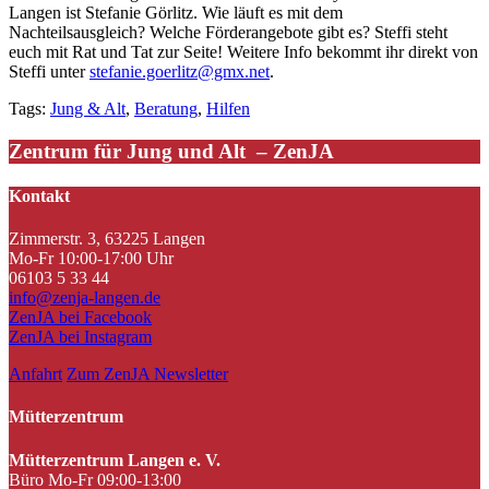
Langen ist Stefanie Görlitz. Wie läuft es mit dem
Nachteilsausgleich? Welche Förderangebote gibt es? Steffi steht
euch mit Rat und Tat zur Seite! Weitere Info bekommt ihr direkt von
Steffi unter
stefanie.goerlitz@gmx.net
.
Tags:
Jung & Alt
,
Beratung
,
Hilfen
Zentrum für Jung und Alt – ZenJA
Kontakt
Zimmerstr. 3, 63225 Langen
Mo-Fr 10:00-17:00 Uhr
06103 5 33 44
info@zenja-langen.de
ZenJA bei Facebook
ZenJA bei Instagram
Anfahrt
Zum ZenJA Newsletter
Mütterzentrum
Mütterzentrum Langen e. V.
Büro Mo-Fr 09:00-13:00