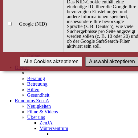
Kurse
Das NID-Cookie enthält eine
Angebot / Kurs suchen
eindeutige ID, über die Google Ihre
bevorzugten Einstellungen und
Kurskalender
andere Informationen speichert,
Kindertagespflege
insbesondere Ihre bevorzugte
Babybauch & Elternschaft
Google (NID)
Sprache (z. B. Deutsch), wie viele
Bewegung
Suchergebnisse pro Seite angezeigt
Kreativität
werden sollen (z. B. 10 oder 20) un
Ernährung
ob der Google SafeSearch-Filter
Umwelt
aktiviert sein soll.
Gesundheit
Kultur
Alle Cookies akzeptieren
Auswahl akzeptieren
Alle Kurse
Dienste
Beratung
Betreuung
Hilfen
Gesundheit
Rund ums ZenJA
Neuigkeiten
Filme & Videos
Über uns
ZenJA
Mütterzentrum