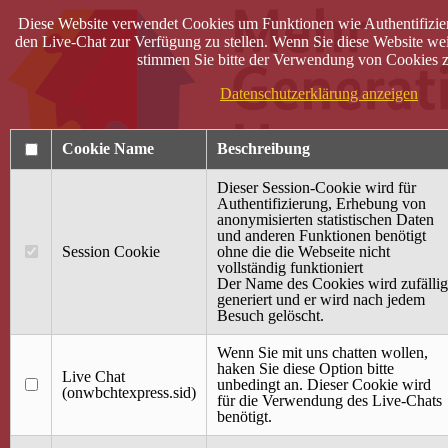
Diese Website verwendet Cookies um Funktionen wie Authentifizie
den Live-Chat zur Verfügung zu stellen. Wenn Sie diese Website wei
stimmen Sie bitte der Verwendung von Cookies z
Datenschutzerklärung anzeigen
Cookie Name
Beschreibung
Dieser Session-Cookie wird für
Authentifizierung, Erhebung von
anonymisierten statistischen Daten
und anderen Funktionen benötigt
Anmelden
Session Cookie
ohne die die Webseite nicht
vollständig funktioniert
Startseite
Der Name des Cookies wird zufällig
generiert und er wird nach jedem
Treffpunkt Jung & Alt
Besuch gelöscht.
40 Jahre Mütterzentrum
Familiencafé
Wenn Sie mit uns chatten wollen,
haken Sie diese Option bitte
Live Chat
Terminkalender
unbedingt an. Dieser Cookie wird
(onwbchtexpress.sid)
Gemeinsam aktiv
für die Verwendung des Live-Chats
Gemeinsam unterwegs
benötigt.
wirFAIRändern