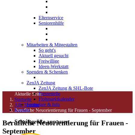
Elternservice
Seniorenhilfe
Mitarbeiten & Mitgestalten
So geht's
Aktuell gesucht
Freiwillige
Ideen-Werkstatt
Spenden & Schenken
ZenJA Zeitung
ZenJA Zeitung & SHL-Bote
Pressestelle
Aktuelle Seite:
Flohmarktkalender
Startseite
Formulare & Info
Alle Termine
Kontakt
Berufliche Neuorientierung für Frauen - September
Schriftgröße anpassen
Berufliche Neuorientierung für Frauen -
September