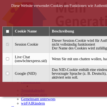
Diese Website verwendet Cookies um Funktionen wie Authentifi
Cookie Name
Beschreibung
Dieser Session-Cookie wird für Auth
Session Cookie
nicht vollständig funktioniert
Der Name des Cookies wird zufällig 
Anmelden
Live Chat
Wenn Sie mit uns chatten wollen, ha
(onwbchtexpress.sid)
Startseite
Das NID-Cookie enthält eine eindeut
Treffpunkt Jung & Alt
Google (NID)
bevorzugte Sprache (z. B. Deutsch),
aktiviert sein soll.
40 Jahre Mütterzentrum
Familiencafé
Terminkalender
Gemeinsam aktiv
Gemeinsam unterwegs
wirFAIRändern