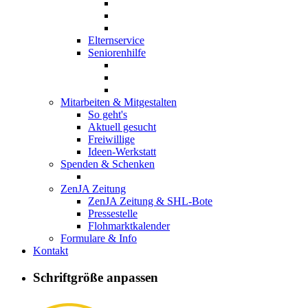
Elternservice
Seniorenhilfe
Mitarbeiten & Mitgestalten
So geht's
Aktuell gesucht
Freiwillige
Ideen-Werkstatt
Spenden & Schenken
ZenJA Zeitung
ZenJA Zeitung & SHL-Bote
Pressestelle
Flohmarktkalender
Formulare & Info
Kontakt
Mütter & Vät
Schriftgröße anpassen