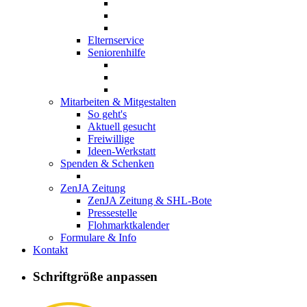
Elternservice
Seniorenhilfe
Mitarbeiten & Mitgestalten
So geht's
Aktuell gesucht
Freiwillige
Ideen-Werkstatt
Spenden & Schenken
ZenJA Zeitung
ZenJA Zeitung & SHL-Bote
Pressestelle
Flohmarktkalender
Formulare & Info
Kontakt
Mütter & Vät
Schriftgröße anpassen