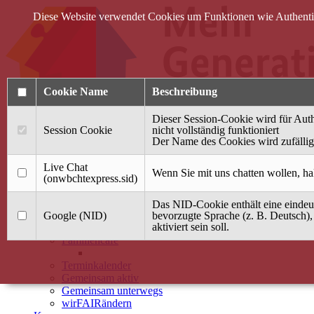
Diese Website verwendet Cookies um Funktionen wie Authentifi
Cookie Name
Beschreibung
Dieser Session-Cookie wird für Auth
Session Cookie
nicht vollständig funktioniert
Der Name des Cookies wird zufällig 
Anmelden
Live Chat
Wenn Sie mit uns chatten wollen, ha
(onwbchtexpress.sid)
Startseite
Das NID-Cookie enthält eine eindeut
Treffpunkt Jung & Alt
Google (NID)
bevorzugte Sprache (z. B. Deutsch),
aktiviert sein soll.
40 Jahre Mütterzentrum
Familiencafé
Terminkalender
Gemeinsam aktiv
Gemeinsam unterwegs
wirFAIRändern